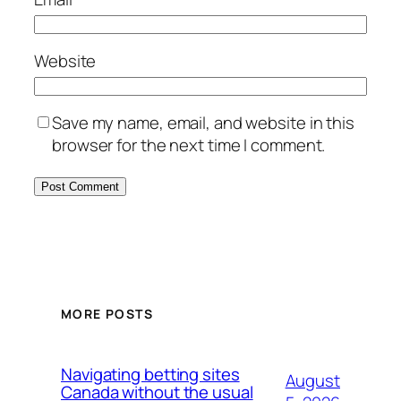
Website
Save my name, email, and website in this
browser for the next time I comment.
MORE POSTS
Navigating betting sites
August
Canada without the usual