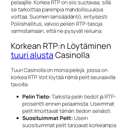
pelaajille. Korkea RTP on siis suotavaa, sillä
se tarkoittaa parempia mahdollisuuksia
voittaa. Suomen lainsäädäntö, erityisesti
Poliisihallitus, valvoo pelien RTP-tasoja
varmistamaan, että ne pysyvät reiluina.
Korkean RTP:n Löytäminen
tuuri alusta
Casinolla
Tuuri Casinolla on monia pelejä, joissa on
korkea RTP. Voit löytää nämä pelit seuraavilla
tavoilla:
Pelin Tieto:
Tarkista pelin tiedot ja RTP-
prosentti ennen pelaamista. Useimmat
pelit ilmoittavat tämän tiedon selvästi.
Suosituimmat Pelit:
Usein
suosituimmat pelit tarjoavat korkeampia