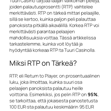
Tuuri Casino tarjoaa laajan valikoiman pelejä,
joiden palautusprosentti (RTP) vaihtelee
merkittävästi. RTP on tärkeä mittari pelaajille,
sillä se kertoo, kuinka paljon peli palauttaa
panoksista pitkällä aikavälillä. Korkea RTP voi
merkittävästi parantaa pelaajien
mahdollisuuksia voittaa. Tässä artikkelissa
tarkastelemme, kuinka voit löytää ja
hyödyntää korkeaa RTP:ta Tuuri Casinolla.
Miksi RTP on Tärkeä?
RTP, eli Return to Player, on prosentuaalinen
luku, joka ilmoittaa, kuinka suuri osa
pelaajien panoksista palautuu heille
voittoina. Esimerkiksi, jos pelin RTP on
95%
,
se tarkoittaa, että jokaisesta panostetusta
100 EUR:sta palautuu keskimäärin 95 EUR