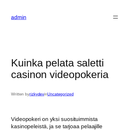
Skip
to
admin
content
Kuinka pelata saletti
casinon videopokeria
Written by
rizkydev
in
Uncategorized
Videopokeri on yksi suosituimmista
kasinopeleistä, ja se tarjoaa pelaajille