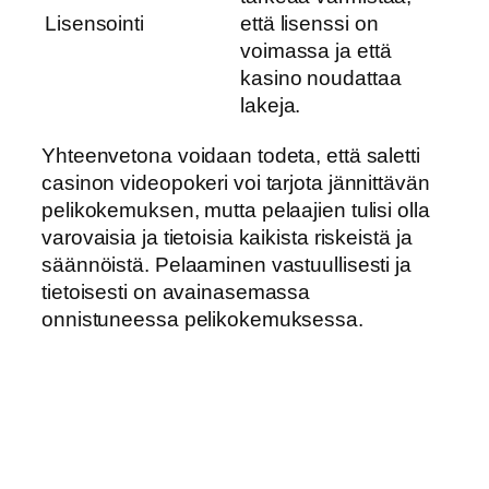
Lisensointi
että lisenssi on
voimassa ja että
kasino noudattaa
lakeja.
Yhteenvetona voidaan todeta, että saletti
casinon videopokeri voi tarjota jännittävän
pelikokemuksen, mutta pelaajien tulisi olla
varovaisia ja tietoisia kaikista riskeistä ja
säännöistä. Pelaaminen vastuullisesti ja
tietoisesti on avainasemassa
onnistuneessa pelikokemuksessa.