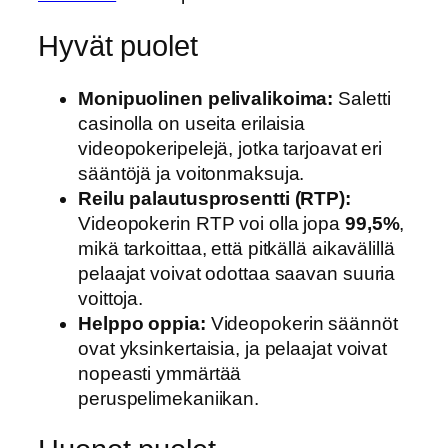
Hyvät puolet
Monipuolinen pelivalikoima:
Saletti
casinolla on useita erilaisia
videopokeripelejä, jotka tarjoavat eri
sääntöjä ja voitonmaksuja.
Reilu palautusprosentti (RTP):
Videopokerin RTP voi olla jopa
99,5%
,
mikä tarkoittaa, että pitkällä aikavälillä
pelaajat voivat odottaa saavan suuria
voittoja.
Helppo oppia:
Videopokerin säännöt
ovat yksinkertaisia, ja pelaajat voivat
nopeasti ymmärtää
peruspelimekaniikan.