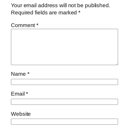
Your email address will not be published.
Required fields are marked
*
Comment
*
Name
*
Email
*
Website