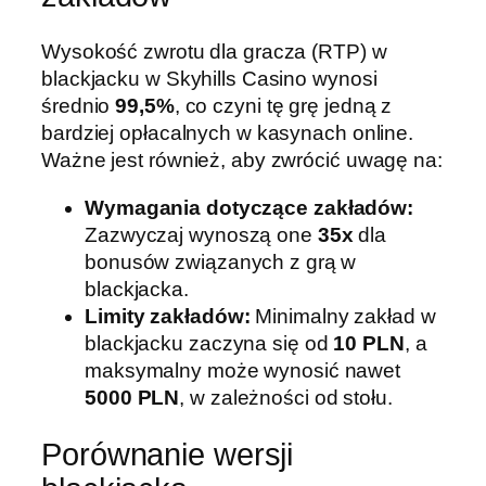
Wysokość zwrotu dla gracza (RTP) w
blackjacku w Skyhills Casino wynosi
średnio
99,5%
, co czyni tę grę jedną z
bardziej opłacalnych w kasynach online.
Ważne jest również, aby zwrócić uwagę na:
Wymagania dotyczące zakładów:
Zazwyczaj wynoszą one
35x
dla
bonusów związanych z grą w
blackjacka.
Limity zakładów:
Minimalny zakład w
blackjacku zaczyna się od
10 PLN
, a
maksymalny może wynosić nawet
5000 PLN
, w zależności od stołu.
Porównanie wersji