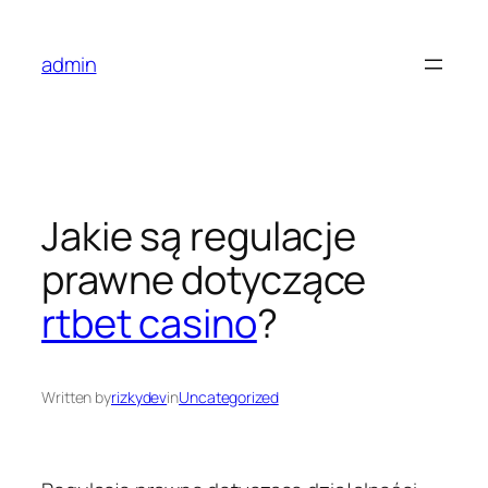
Skip
to
admin
content
Jakie są regulacje
prawne dotyczące
rtbet casino
?
Written by
rizkydev
in
Uncategorized