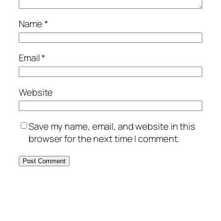
Name
*
Email
*
Website
Save my name, email, and website in this
browser for the next time I comment.