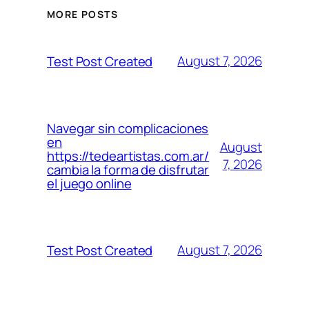
MORE POSTS
August 7, 2026
Test Post Created
Navegar sin complicaciones
en
August
https://tedeartistas.com.ar/
7, 2026
cambia la forma de disfrutar
el juego online
August 7, 2026
Test Post Created