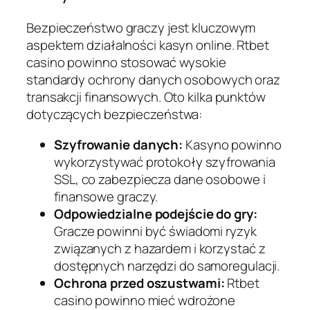
Bezpieczeństwo graczy jest kluczowym
aspektem działalności kasyn online. Rtbet
casino powinno stosować wysokie
standardy ochrony danych osobowych oraz
transakcji finansowych. Oto kilka punktów
dotyczących bezpieczeństwa:
Szyfrowanie danych:
Kasyno powinno
wykorzystywać protokoły szyfrowania
SSL, co zabezpiecza dane osobowe i
finansowe graczy.
Odpowiedzialne podejście do gry:
Gracze powinni być świadomi ryzyk
związanych z hazardem i korzystać z
dostępnych narzędzi do samoregulacji.
Ochrona przed oszustwami:
Rtbet
casino powinno mieć wdrożone