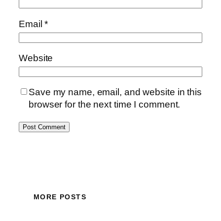
Email
*
Website
Save my name, email, and website in this
browser for the next time I comment.
MORE POSTS