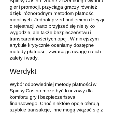
Spinsy Casino, znane z szerokiego wyboru
gier i promocji, przyciąga graczy również
dzięki różnorodnym metodom płatności
mobilnych. Jednak przed podjęciem decyzji
o rejestracji warto przyjrzeć się nie tylko
wygodzie, ale także bezpieczeństwu i
transparentności tych opcji. W niniejszym
artykule krytycznie oceniamy dostępne
metody płatności, zwracając uwagę na ich
zalety i wady.
Werdykt
Wybór odpowiedniej metody płatności w
Spinsy Casino może być kluczowy dla
komfortu gry i bezpieczeństwa
finansowego. Choć niektóre opcje oferują
szybkie transakcje, inne mogą wiązać się z