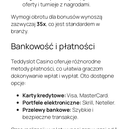
oferty i turnieje z nagrodami.
Wymogi obrotu dla bonusów wynoszą
zazwyczaj
35x
, co jest standardem w
branży.
Bankowość i płatności
Teddyslot Casino oferuje różnorodne
metody płatności, co ułatwia graczom
dokonywanie wpłat i wypłat. Oto dostępne
opcje:
Karty kredytowe:
Visa, MasterCard.
Portfele elektroniczne:
Skrill, Neteller.
Przelewy bankowe:
Szybkie i
bezpieczne transakcje.