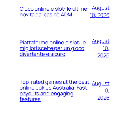
August
Gioco online e slot: le ultime
novità dai casinò ADM
10, 2026
August
Piattaforme online e slot: le
10,
migliori scelte per un gioco
divertente e sicuro
2026
Top-rated games at the best
August
online pokies Australia: Fast
10,
payouts and engaging
2026
features