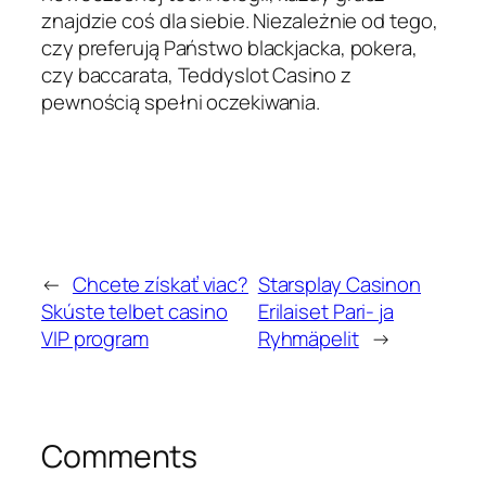
znajdzie coś dla siebie. Niezależnie od tego,
czy preferują Państwo blackjacka, pokera,
czy baccarata, Teddyslot Casino z
pewnością spełni oczekiwania.
←
Chcete získať viac?
Starsplay Casinon
Skúste telbet casino
Erilaiset Pari- ja
VIP program
Ryhmäpelit
→
Comments