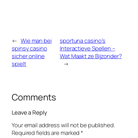
←
Wie man bei
sportuna casino’s
spinsy casino
Interactieve Spellen –
sicher online
Wat Maakt ze Bijzonder?
spielt
→
Comments
Leave a Reply
Your email address will not be published.
Required fields are marked
*