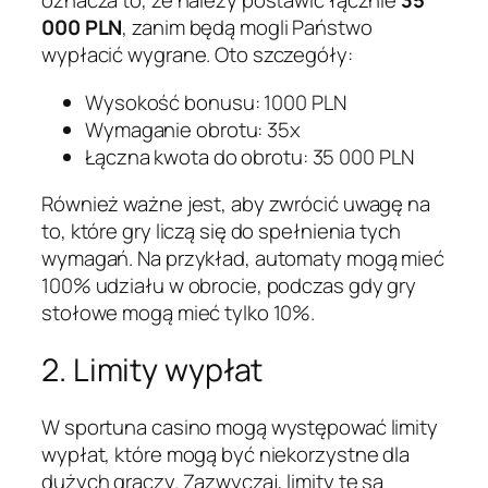
oznacza to, że należy postawić łącznie
35
000 PLN
, zanim będą mogli Państwo
wypłacić wygrane. Oto szczegóły:
Wysokość bonusu: 1000 PLN
Wymaganie obrotu: 35x
Łączna kwota do obrotu: 35 000 PLN
Również ważne jest, aby zwrócić uwagę na
to, które gry liczą się do spełnienia tych
wymagań. Na przykład, automaty mogą mieć
100% udziału w obrocie, podczas gdy gry
stołowe mogą mieć tylko 10%.
2. Limity wypłat
W sportuna casino mogą występować limity
wypłat, które mogą być niekorzystne dla
dużych graczy. Zazwyczaj, limity te są