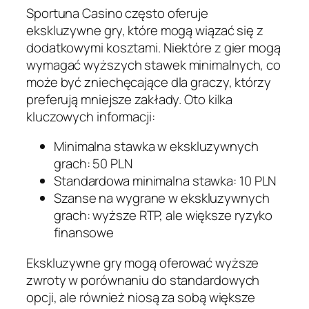
Sportuna Casino często oferuje
ekskluzywne gry, które mogą wiązać się z
dodatkowymi kosztami. Niektóre z gier mogą
wymagać wyższych stawek minimalnych, co
może być zniechęcające dla graczy, którzy
preferują mniejsze zakłady. Oto kilka
kluczowych informacji:
Minimalna stawka w ekskluzywnych
grach: 50 PLN
Standardowa minimalna stawka: 10 PLN
Szanse na wygrane w ekskluzywnych
grach: wyższe RTP, ale większe ryzyko
finansowe
Ekskluzywne gry mogą oferować wyższe
zwroty w porównaniu do standardowych
opcji, ale również niosą za sobą większe