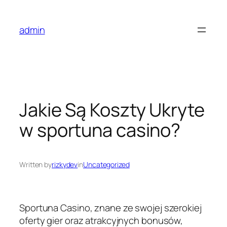
Skip
to
admin
content
Jakie Są Koszty Ukryte
w sportuna casino?
Written by
rizkydev
in
Uncategorized
Sportuna Casino, znane ze swojej szerokiej
oferty gier oraz atrakcyjnych bonusów,