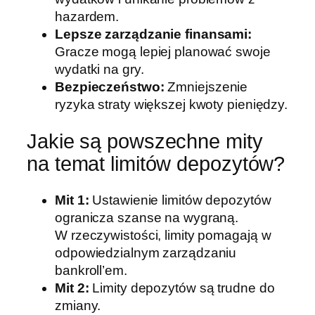
hazardem.
Lepsze zarządzanie finansami:
Gracze mogą lepiej planować swoje
wydatki na gry.
Bezpieczeństwo:
Zmniejszenie
ryzyka straty większej kwoty pieniędzy.
Jakie są powszechne mity
na temat limitów depozytów?
Mit 1:
Ustawienie limitów depozytów
ogranicza szanse na wygraną.
W rzeczywistości, limity pomagają w
odpowiedzialnym zarządzaniu
bankroll’em.
Mit 2:
Limity depozytów są trudne do
zmiany.