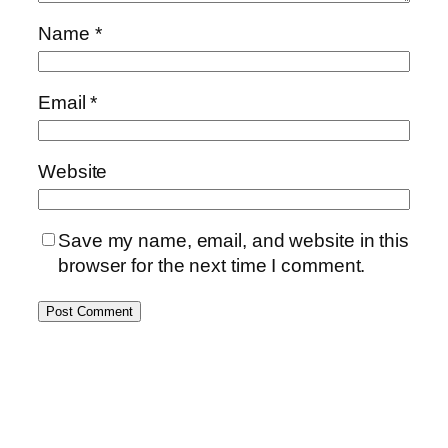
Name
*
Email
*
Website
Save my name, email, and website in this
browser for the next time I comment.