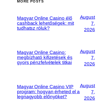
MORE POSTS
August
Magyar Online Casino élő
cashback lehetőségek: mit
7,
tudhatsz róluk?
2026
August
Magyar Online Casino:
megbízható kifizetések és
7,
gyors pénzfelvételek titkai
2026
August
Magyar Online Casino VIP
program: hogyan érheted el a
7,
legnagyobb előnyöket?
2026