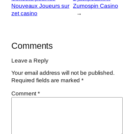
Nouveaux Joueurs sur
Zumospin Casino
zet casino
→
Comments
Leave a Reply
Your email address will not be published.
Required fields are marked
*
Comment
*