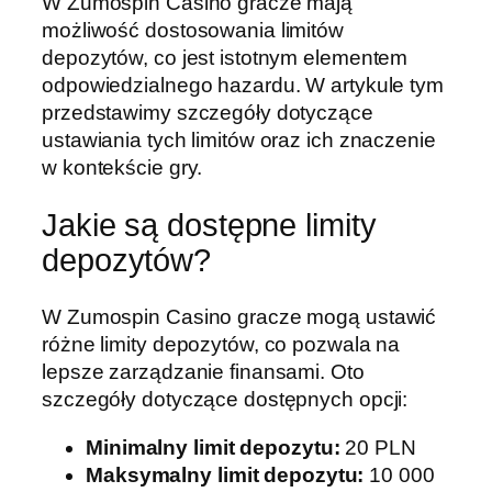
W Zumospin Casino gracze mają
możliwość dostosowania limitów
depozytów, co jest istotnym elementem
odpowiedzialnego hazardu. W artykule tym
przedstawimy szczegóły dotyczące
ustawiania tych limitów oraz ich znaczenie
w kontekście gry.
Jakie są dostępne limity
depozytów?
W Zumospin Casino gracze mogą ustawić
różne limity depozytów, co pozwala na
lepsze zarządzanie finansami. Oto
szczegóły dotyczące dostępnych opcji:
Minimalny limit depozytu:
20 PLN
Maksymalny limit depozytu:
10 000