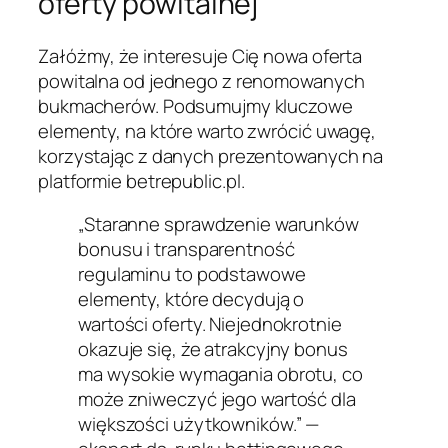
oferty powitalnej
Załóżmy, że interesuje Cię nowa oferta
powitalna od jednego z renomowanych
bukmacherów. Podsumujmy kluczowe
elementy, na które warto zwrócić uwagę,
korzystając z danych prezentowanych na
platformie
betrepublic.pl
.
„Staranne sprawdzenie warunków
bonusu i transparentność
regulaminu to podstawowe
elementy, które decydują o
wartości oferty. Niejednokrotnie
okazuje się, że atrakcyjny bonus
ma wysokie wymagania obrotu, co
może zniweczyć jego wartość dla
większości użytkowników.” —