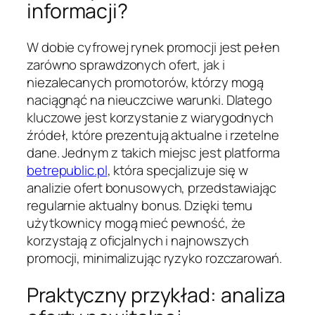
informacji?
W dobie cyfrowej rynek promocji jest pełen
zarówno sprawdzonych ofert, jak i
niezalecanych promotorów, którzy mogą
naciągnąć na nieuczciwe warunki. Dlatego
kluczowe jest korzystanie z wiarygodnych
źródeł, które prezentują aktualne i rzetelne
dane. Jednym z takich miejsc jest platforma
betrepublic.pl
, która specjalizuje się w
analizie ofert bonusowych, przedstawiając
regularnie aktualny bonus. Dzięki temu
użytkownicy mogą mieć pewność, że
korzystają z oficjalnych i najnowszych
promocji, minimalizując ryzyko rozczarowań.
Praktyczny przykład: analiza