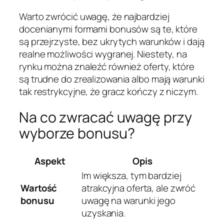
Warto zwrócić uwagę, że najbardziej
docenianymi formami bonusów są te, które
są przejrzyste, bez ukrytych warunków i dają
realne możliwości wygranej. Niestety, na
rynku można znaleźć również oferty, które
są trudne do zrealizowania albo mają warunki
tak restrykcyjne, że gracz kończy z niczym.
Na co zwracać uwagę przy
wyborze bonusu?
Aspekt
Opis
Im większa, tym bardziej
Wartość
atrakcyjna oferta, ale zwróć
bonusu
uwagę na warunki jego
uzyskania.