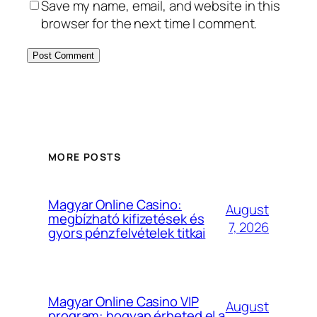
Save my name, email, and website in this
browser for the next time I comment.
MORE POSTS
Magyar Online Casino:
August
megbízható kifizetések és
7, 2026
gyors pénzfelvételek titkai
Magyar Online Casino VIP
August
program: hogyan érheted el a