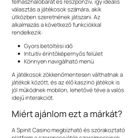
felhasználóbarát és reszponzív, így ideális
választás a játékosok számára, akik
útközben szeretnének játszani. Az
alkalmazás a következő funkciókkal
rendelkezik:
Gyors betöltési idő
Intuitív érintőképernyős felület
Könnyen navigálható menü
A játékosok zökkenőmentesen válthatnak a
játékok között, és az élő kaszinó játékok is
jól működnek mobilon, lehetővé téve a valós
idejű interakciót.
Miért ajánlom ezt a márkát?
A Spinit Casino megbízható és szórakoztató
platform a szerencsejáték szerelmeseinek.