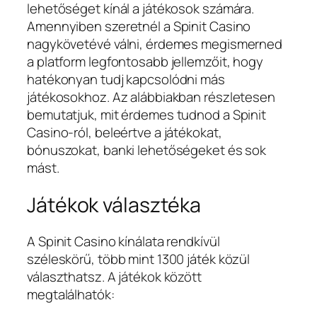
lehetőséget kínál a játékosok számára.
Amennyiben szeretnél a Spinit Casino
nagykövetévé válni, érdemes megismerned
a platform legfontosabb jellemzőit, hogy
hatékonyan tudj kapcsolódni más
játékosokhoz. Az alábbiakban részletesen
bemutatjuk, mit érdemes tudnod a Spinit
Casino-ról, beleértve a játékokat,
bónuszokat, banki lehetőségeket és sok
mást.
Játékok választéka
A Spinit Casino kínálata rendkívül
széleskörű, több mint 1300 játék közül
választhatsz. A játékok között
megtalálhatók: