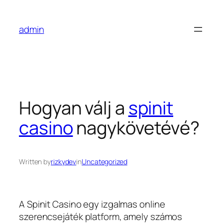
Skip
to
admin
content
Hogyan válj a
spinit
casino
nagykövetévé?
Written by
rizkydev
in
Uncategorized
A Spinit Casino egy izgalmas online
szerencsejáték platform, amely számos