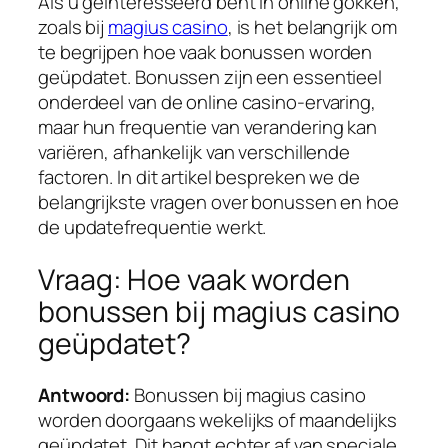
Als u geïnteresseerd bent in online gokken,
zoals bij
magius casino
, is het belangrijk om
te begrijpen hoe vaak bonussen worden
geüpdatet. Bonussen zijn een essentieel
onderdeel van de online casino-ervaring,
maar hun frequentie van verandering kan
variëren, afhankelijk van verschillende
factoren. In dit artikel bespreken we de
belangrijkste vragen over bonussen en hoe
de updatefrequentie werkt.
Vraag: Hoe vaak worden
bonussen bij magius casino
geüpdatet?
Antwoord:
Bonussen bij magius casino
worden doorgaans wekelijks of maandelijks
geüpdatet. Dit hangt echter af van speciale