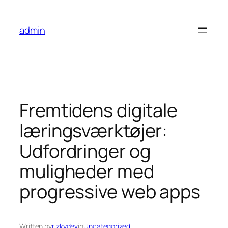
Skip
to
admin
content
Fremtidens digitale
læringsværktøjer:
Udfordringer og
muligheder med
progressive web apps
Written by
rizkydev
in
Uncategorized