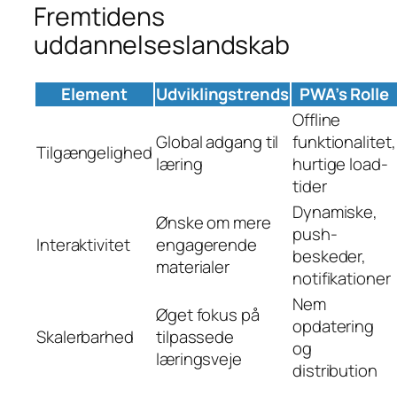
Fremtidens
uddannelseslandskab
Element
Udviklingstrends
PWA’s Rolle
Offline
Global adgang til
funktionalitet,
Tilgængelighed
læring
hurtige load-
tider
Dynamiske,
Ønske om mere
push-
Interaktivitet
engagerende
beskeder,
materialer
notifikationer
Nem
Øget fokus på
opdatering
Skalerbarhed
tilpassede
og
læringsveje
distribution