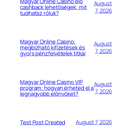
Magyar Online Casino élő
August
cashback lehetőségek: mit
7, 2026
tudhatsz róluk?
Magyar Online Casino:
August
megbízható kifizetések és
7, 2026
gyors pénzfelvételek titkai
Magyar Online Casino VIP
August
program: hogyan érheted el a
7, 2026
legnagyobb előnyöket?
August 7, 2026
Test Post Created