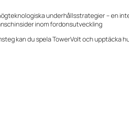
ögteknologiska underhållsstrategier – en int
anschinsider inom fordonsutveckling
amsteg kan du spela TowerVolt och upptäcka hur