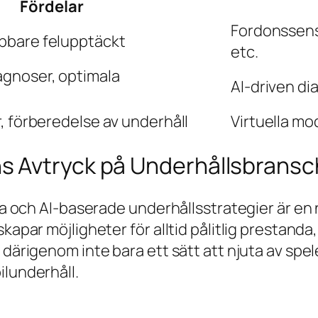
Fördelar
Fordonssens
abbare felupptäckt
etc.
agnoser, optimala
AI-driven di
r, förberedelse av underhåll
Virtuella mo
s Avtryck på Underhållsbrans
tala och AI-baserade underhållsstrategier är 
kapar möjligheter för alltid pålitlig prestanda
 därigenom inte bara ett sätt att njuta av spe
ilunderhåll.