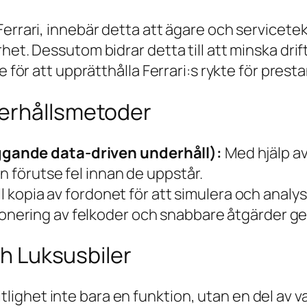
errari, innebär detta att ägare och servicetek
rhet. Dessutom bidrar detta till att minska dr
e för att upprätthålla Ferrari:s rykte för prest
derhållsmetoder
gande data-driven underhåll):
Med hjälp av
n förutse fel innan de uppstår.
l kopia av fordonet för att simulera och analys
onering av felkoder och snabbare åtgärder g
ch Luksusbiler
örlitlighet inte bara en funktion, utan en del a