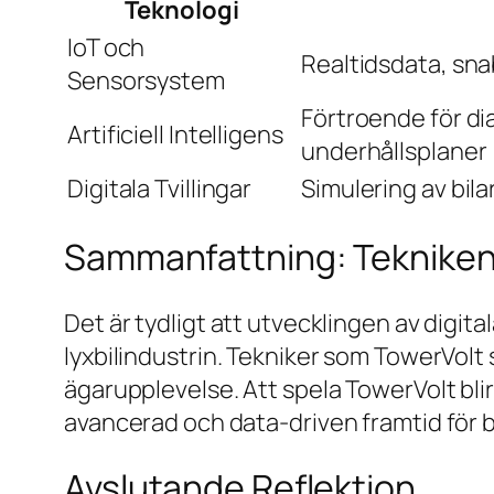
Teknologi
IoT och
Realtidsdata, sn
Sensorsystem
Förtroende för di
Artificiell Intelligens
underhållsplaner
Digitala Tvillingar
Simulering av bila
Sammanfattning: Tekniken
Det är tydligt att utvecklingen av digi
lyxbilindustrin. Tekniker som TowerVolt s
ägarupplevelse. Att spela TowerVolt blir
avancerad och data-driven framtid för b
Avslutande Reflektion