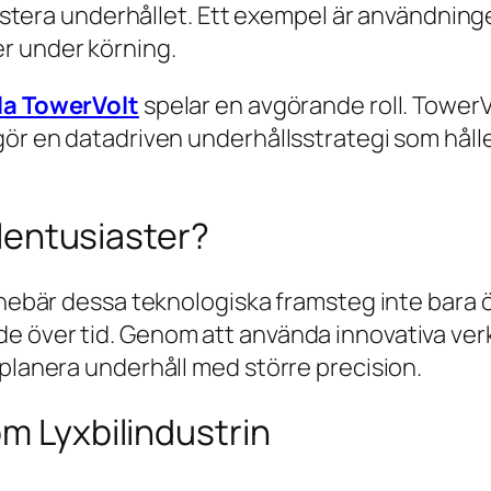
njustera underhållet. Ett exempel är användning
r under körning.
la TowerVolt
spelar en avgörande roll. TowerVo
ggör en datadriven underhållsstrategi som hål
bilentusiaster?
nnebär dessa teknologiska framsteg inte bara ök
e över tid. Genom att använda innovativa ver
 planera underhåll med större precision.
om Lyxbilindustrin