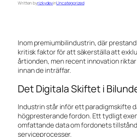
Written by
rizkydev
in
Uncategorized
Inom premiumbilindustrin, där prestanda 
kritisk faktor för att säkerställa att exk
årtionden, men recent innovation riktar 
innan de inträffar.
Det Digitala Skiftet i Bilund
Industrin står inför ett paradigmskifte 
högpresterande fordon. Ett tydligt exe
omfattande data om fordonets tillstånd
serviceprocesser.