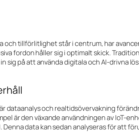
och tillförlitlighet står i centrum, har avance
lusiva fordon håller sig i optimalt skick. Tradi
in sig på att använda digitala och AI-drivna lö
erhåll
där dataanalys och realtidsövervakning förändra
mpel är den växande användningen av IoT-enhe
. Denna data kan sedan analyseras för att för