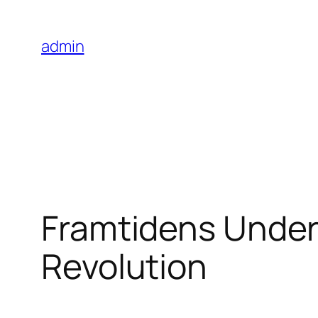
Skip
to
admin
content
Framtidens Underh
Revolution