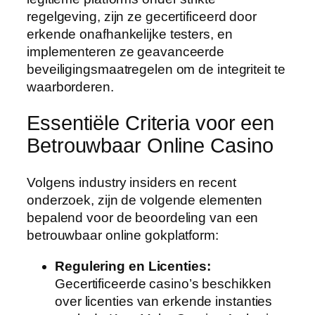
regelgeving, zijn ze gecertificeerd door
erkende onafhankelijke testers, en
implementeren ze geavanceerde
beveiligingsmaatregelen om de integriteit te
waarborderen.
Essentiële Criteria voor een
Betrouwbaar Online Casino
Volgens industry insiders en recent
onderzoek, zijn de volgende elementen
bepalend voor de beoordeling van een
betrouwbaar online gokplatform:
Regulering en Licenties:
Gecertificeerde casino’s beschikken
over licenties van erkende instanties