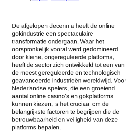
De afgelopen decennia heeft de online
gokindustrie een spectaculaire
transformatie ondergaan. Waar het
oorspronkelijk vooral werd gedomineerd
door kleine, ongereguleerde platforms,
heeft de sector zich ontwikkeld tot een van
de meest gereguleerde en technologisch
geavanceerde industrieën wereldwijd. Voor
Nederlandse spelers, die een groeiend
aantal online casino’s en gokplatforms
kunnen kiezen, is het cruciaal om de
belangrijkste factoren te begrijpen die de
betrouwbaarheid en veiligheid van deze
platforms bepalen.