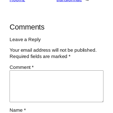
Comments
Leave a Reply
Your email address will not be published.
Required fields are marked
*
Comment
*
Name
*