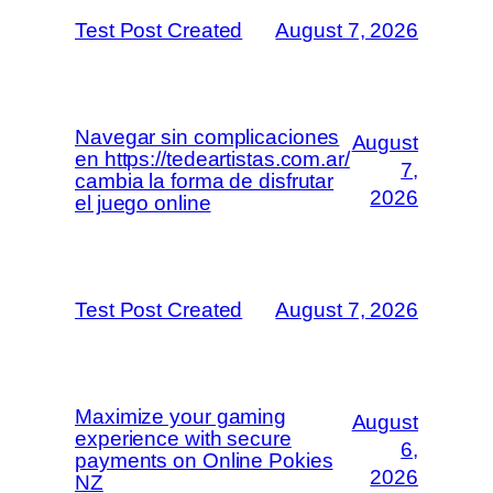
Test Post Created
August 7, 2026
Navegar sin complicaciones
August
en https://tedeartistas.com.ar/
7,
cambia la forma de disfrutar
2026
el juego online
Test Post Created
August 7, 2026
Maximize your gaming
August
experience with secure
6,
payments on Online Pokies
2026
NZ