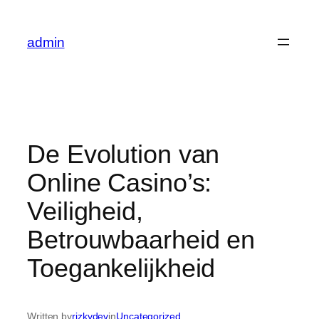
Skip
to
admin
content
De Evolution van
Online Casino’s:
Veiligheid,
Betrouwbaarheid en
Toegankelijkheid
Written by
rizkydev
in
Uncategorized