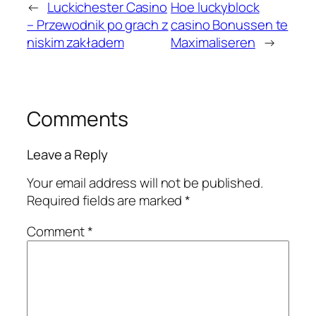
←
Luckichester Casino
Hoe luckyblock
– Przewodnik po grach z
casino Bonussen te
niskim zakładem
Maximaliseren
→
Comments
Leave a Reply
Your email address will not be published.
Required fields are marked
*
Comment
*