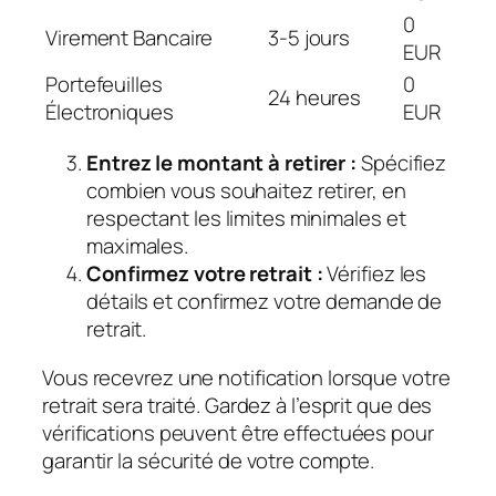
0
Virement Bancaire
3-5 jours
EUR
Portefeuilles
0
24 heures
Électroniques
EUR
Entrez le montant à retirer :
Spécifiez
combien vous souhaitez retirer, en
respectant les limites minimales et
maximales.
Confirmez votre retrait :
Vérifiez les
détails et confirmez votre demande de
retrait.
Vous recevrez une notification lorsque votre
retrait sera traité. Gardez à l’esprit que des
vérifications peuvent être effectuées pour
garantir la sécurité de votre compte.