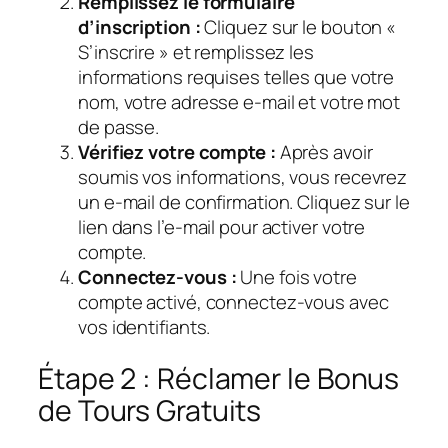
Remplissez le formulaire
d’inscription :
Cliquez sur le bouton «
S’inscrire » et remplissez les
informations requises telles que votre
nom, votre adresse e-mail et votre mot
de passe.
Vérifiez votre compte :
Après avoir
soumis vos informations, vous recevrez
un e-mail de confirmation. Cliquez sur le
lien dans l’e-mail pour activer votre
compte.
Connectez-vous :
Une fois votre
compte activé, connectez-vous avec
vos identifiants.
Étape 2 : Réclamer le Bonus
de Tours Gratuits