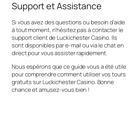
Support et Assistance
Si vous avez des questions ou besoin d’aide
à tout moment, n’hésitez pas à contacter le
support client de Luckichester Casino. Ils
sont disponibles par e-mail ou via le chat en
direct pour vous assister rapidement.
Nous espérons que ce guide vous a été utile
pour comprendre comment utiliser vos tours
gratuits sur Luckichester Casino. Bonne
chance et amusez-vous bien !