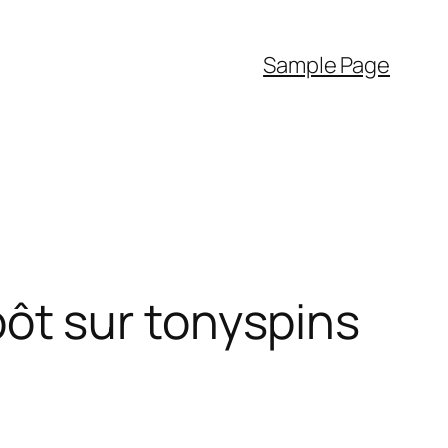
Sample Page
ôt sur tonyspins