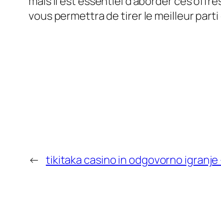
mais il est essentiel d’aborder ces off
vous permettra de tirer le meilleur part
←
tikitaka casino in odgovorno igranje