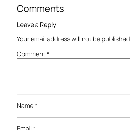
Comments
Leave a Reply
Your email address will not be published
Comment
*
Name
*
Email
*