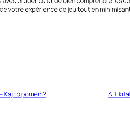
res avec prudence et de bien comprendre les c
i de votre expérience de jeu tout en minimisant
 – Kaj to pomeni?
A Tikit