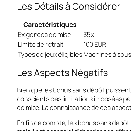
Les Détails à Considérer
Caractéristiques
Exigences de mise
35x
Limite de retrait
100 EUR
Types de jeux éligibles
Machines à sous, 
Les Aspects Négatifs
Bien que les bonus sans dépôt puissent 
conscients des limitations imposées par
de mise. La connaissance de ces aspect
En fin de compte, les bonus sans dépôt 