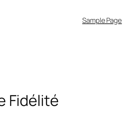
Sample Page
Fidélité