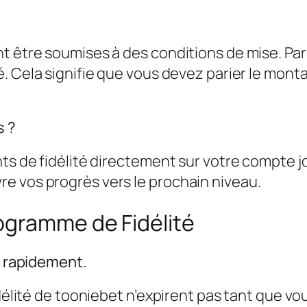
nt être soumises à des conditions de mise. Pa
é. Cela signifie que vous devez parier le mont
s ?
nts de fidélité directement sur votre compte j
e vos progrès vers le prochain niveau.
ogramme de Fidélité
t rapidement.
idélité de tooniebet n’expirent pas tant que v