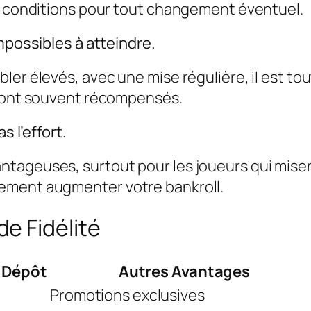
et conditions pour tout changement éventuel.
mpossibles à atteindre.
er élevés, avec une mise régulière, il est tout
 sont souvent récompensés.
 l’effort.
tageuses, surtout pour les joueurs qui misen
ement augmenter votre bankroll.
e Fidélité
 Dépôt
Autres Avantages
Promotions exclusives