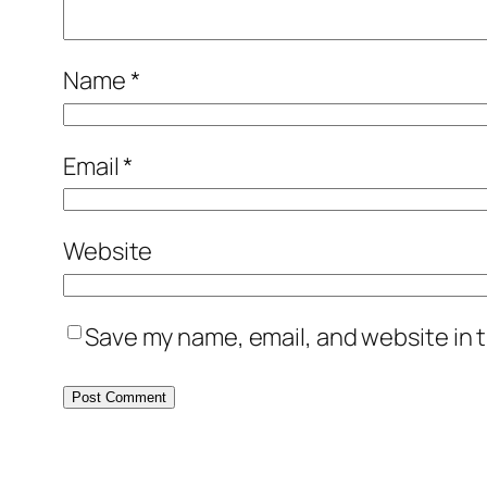
Name
*
Email
*
Website
Save my name, email, and website in t