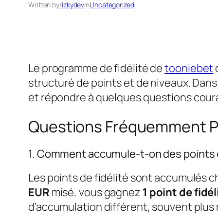
Written by
rizkydev
in
Uncategorized
Le programme de fidélité de
tooniebet
structuré de points et de niveaux. Dan
et répondre à quelques questions coura
Questions Fréquemment 
1. Comment accumule-t-on des points d
Les points de fidélité sont accumulés 
EUR
misé, vous gagnez
1 point de fidél
d’accumulation différent, souvent plus 