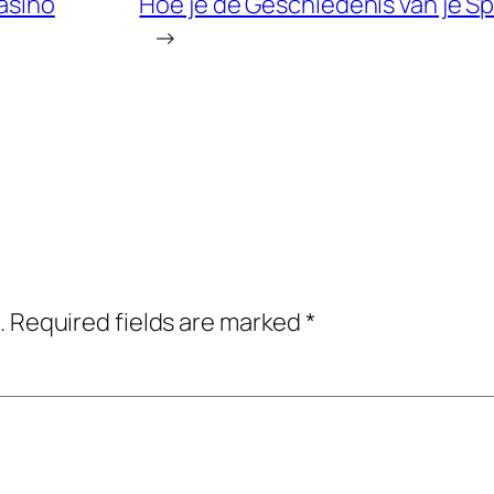
Casino
Hoe je de Geschiedenis van je Sp
→
.
Required fields are marked
*