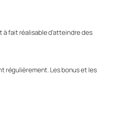
 à fait réalisable d’atteindre des
t régulièrement. Les bonus et les