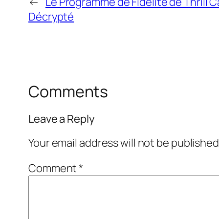
←
Le Programme de Fidélité de Thrill 
Décrypté
Comments
Leave a Reply
Your email address will not be published
Comment
*