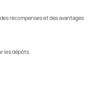
nt des récompenses et des avantages
r les dépôts.