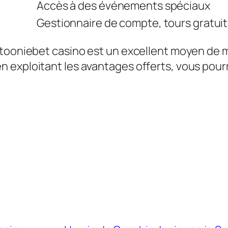
Accès à des événements spéciaux
Gestionnaire de compte, tours gratui
 tooniebet casino est un excellent moyen de m
exploitant les avantages offerts, vous pourre