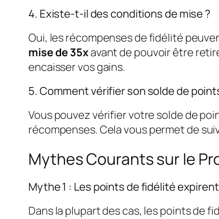
4. Existe-t-il des conditions de mise ?
Oui, les récompenses de fidélité peuve
mise de 35x
avant de pouvoir être retir
encaisser vos gains.
5. Comment vérifier son solde de point
Vous pouvez vérifier votre solde de poi
récompenses. Cela vous permet de suivr
Mythes Courants sur le Pr
Mythe 1 : Les points de fidélité expiren
Dans la plupart des cas, les points de f