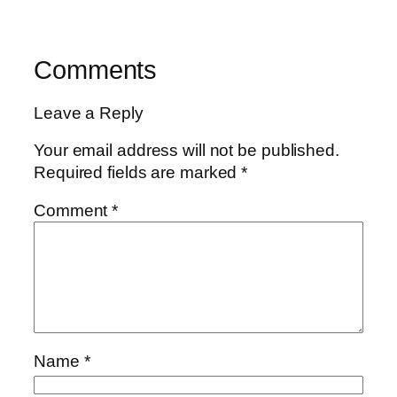
Comments
Leave a Reply
Your email address will not be published.
Required fields are marked
*
Comment
*
Name
*