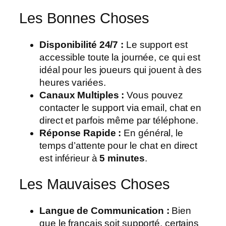
Les Bonnes Choses
Disponibilité 24/7 :
Le support est
accessible toute la journée, ce qui est
idéal pour les joueurs qui jouent à des
heures variées.
Canaux Multiples :
Vous pouvez
contacter le support via email, chat en
direct et parfois même par téléphone.
Réponse Rapide :
En général, le
temps d’attente pour le chat en direct
est inférieur à
5 minutes
.
Les Mauvaises Choses
Langue de Communication :
Bien
que le français soit supporté, certains