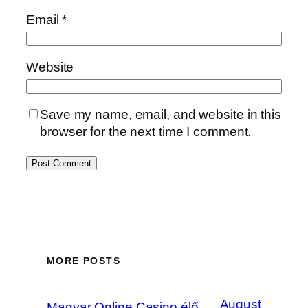
Email
*
Website
Save my name, email, and website in this
browser for the next time I comment.
MORE POSTS
August
Magyar Online Casino élő