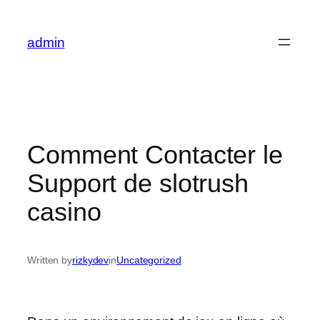
Skip
to
admin
content
Comment Contacter le
Support de slotrush
casino
Written by
rizkydev
in
Uncategorized