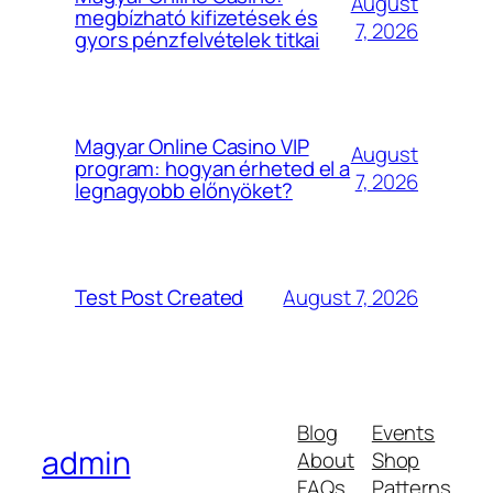
August
megbízható kifizetések és
7, 2026
gyors pénzfelvételek titkai
Magyar Online Casino VIP
August
program: hogyan érheted el a
7, 2026
legnagyobb előnyöket?
August 7, 2026
Test Post Created
Blog
Events
admin
About
Shop
FAQs
Patterns