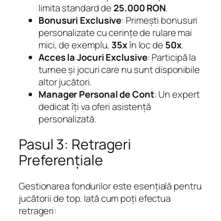
limita standard de
25.000 RON
.
Bonusuri Exclusive
: Primești bonusuri
personalizate cu cerințe de rulare mai
mici, de exemplu,
35x
în loc de
50x
.
Acces la Jocuri Exclusive
: Participă la
turnee și jocuri care nu sunt disponibile
altor jucători.
Manager Personal de Cont
: Un expert
dedicat îți va oferi asistență
personalizată.
Pasul 3: Retrageri
Preferențiale
Gestionarea fondurilor este esențială pentru
jucătorii de top. Iată cum poți efectua
retrageri: