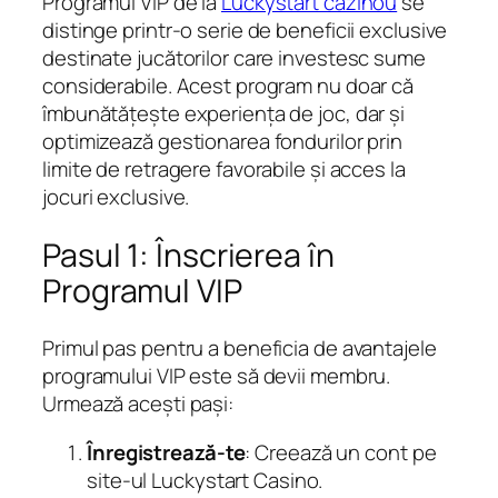
Programul VIP de la
Luckystart cazinou
se
distinge printr-o serie de beneficii exclusive
destinate jucătorilor care investesc sume
considerabile. Acest program nu doar că
îmbunătățește experiența de joc, dar și
optimizează gestionarea fondurilor prin
limite de retragere favorabile și acces la
jocuri exclusive.
Pasul 1: Înscrierea în
Programul VIP
Primul pas pentru a beneficia de avantajele
programului VIP este să devii membru.
Urmează acești pași:
Înregistrează-te
: Creează un cont pe
site-ul Luckystart Casino.