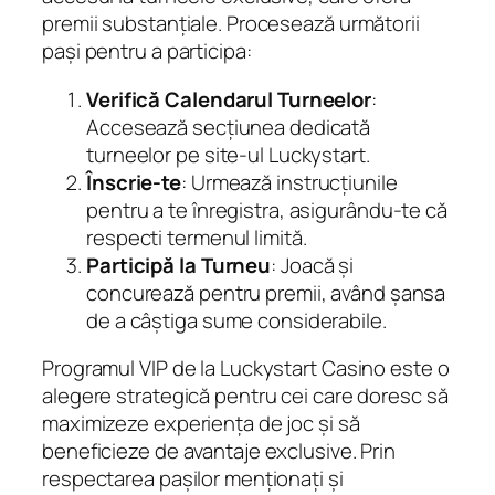
premii substanțiale. Procesează următorii
pași pentru a participa:
Verifică Calendarul Turneelor
:
Accesează secțiunea dedicată
turneelor pe site-ul Luckystart.
Înscrie-te
: Urmează instrucțiunile
pentru a te înregistra, asigurându-te că
respecti termenul limită.
Participă la Turneu
: Joacă și
concurează pentru premii, având șansa
de a câștiga sume considerabile.
Programul VIP de la Luckystart Casino este o
alegere strategică pentru cei care doresc să
maximizeze experiența de joc și să
beneficieze de avantaje exclusive. Prin
respectarea pașilor menționați și