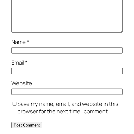
Name
*
Email
*
Website
Save my name, email, and website in this
browser for the next time I comment.