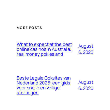
MORE POSTS
What to expect at the best
August
online casinos in Australia:
6, 2026
real money pokies and
Beste Legale Goksites van
August
Nederland 2026: een gids
voor snelle en veilige
6, 2026
stortingen