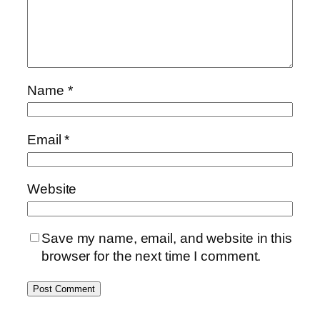
Name
*
Email
*
Website
Save my name, email, and website in this
browser for the next time I comment.