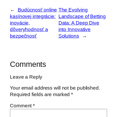
←
Budúcnosť online
The Evolving
kasínovej integrácie:
Landscape of Betting
inovácie,
Data: A Deep Dive
dôveryhodnosť a
into Innovative
bezpečnosť
Solutions
→
Comments
Leave a Reply
Your email address will not be published.
Required fields are marked
*
Comment
*