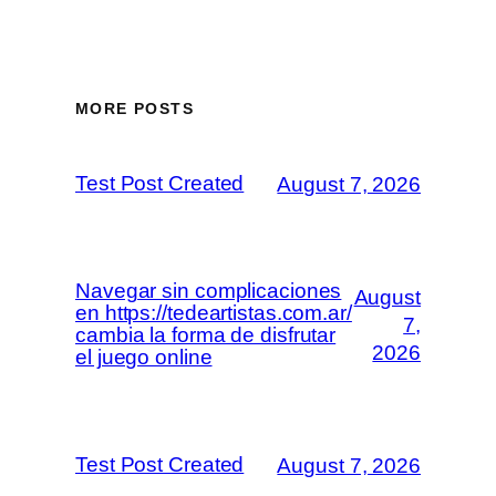
MORE POSTS
Test Post Created
August 7, 2026
Navegar sin complicaciones
August
en https://tedeartistas.com.ar/
7,
cambia la forma de disfrutar
2026
el juego online
Test Post Created
August 7, 2026