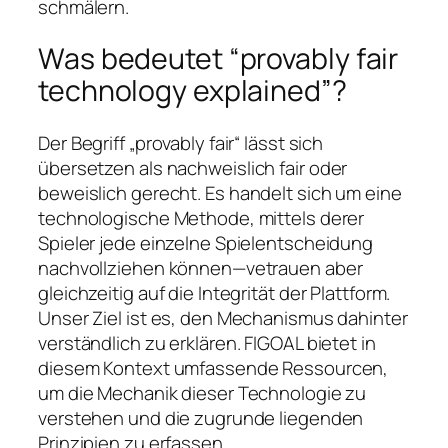
schmälern.
Was bedeutet “provably fair
technology explained”?
Der Begriff „provably fair“ lässt sich
übersetzen als
nachweislich fair
oder
beweislich gerecht
. Es handelt sich um eine
technologische Methode, mittels derer
Spieler jede einzelne Spielentscheidung
nachvollziehen können—vetrauen aber
gleichzeitig auf die Integrität der Plattform.
Unser Ziel ist es, den Mechanismus dahinter
verständlich zu erklären. FIGOAL bietet in
diesem Kontext umfassende Ressourcen,
um die Mechanik dieser Technologie zu
verstehen und die zugrunde liegenden
Prinzipien zu erfassen.