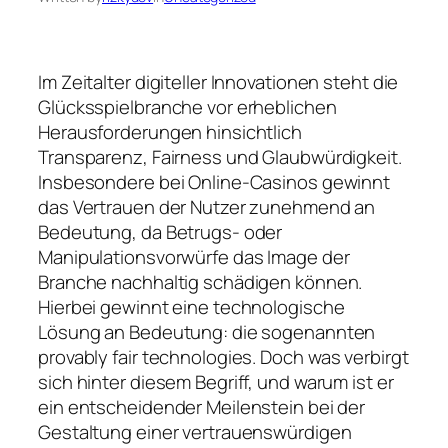
Im Zeitalter digiteller Innovationen steht die
Glücksspielbranche vor erheblichen
Herausforderungen hinsichtlich
Transparenz, Fairness und Glaubwürdigkeit.
Insbesondere bei Online-Casinos gewinnt
das Vertrauen der Nutzer zunehmend an
Bedeutung, da Betrugs- oder
Manipulationsvorwürfe das Image der
Branche nachhaltig schädigen können.
Hierbei gewinnt eine technologische
Lösung an Bedeutung: die sogenannten
provably fair technologies
. Doch was verbirgt
sich hinter diesem Begriff, und warum ist er
ein entscheidender Meilenstein bei der
Gestaltung einer vertrauenswürdigen