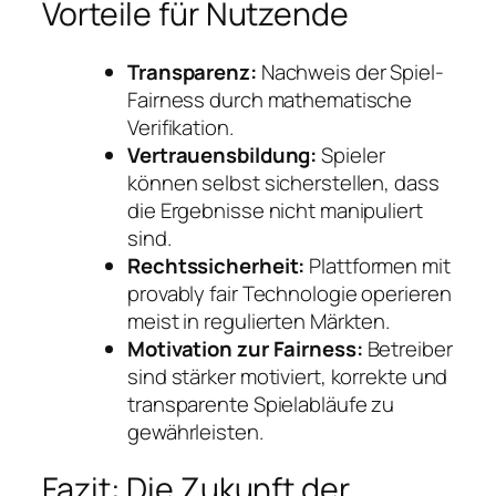
Vorteile für Nutzende
Transparenz:
Nachweis der Spiel-
Fairness durch mathematische
Verifikation.
Vertrauensbildung:
Spieler
können selbst sicherstellen, dass
die Ergebnisse nicht manipuliert
sind.
Rechtssicherheit:
Plattformen mit
provably fair Technologie operieren
meist in regulierten Märkten.
Motivation zur Fairness:
Betreiber
sind stärker motiviert, korrekte und
transparente Spielabläufe zu
gewährleisten.
Fazit: Die Zukunft der