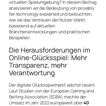
virtuellen Spielumgebung? In diesem Beitrag
analysieren wir die Bedeutung von provably
fair technology explained und beleuchten,
wie sie das Vertrauen der Nutzer stärkt,
basierend auf aktuellen
Branchenentwicklungen und praktischen
Beispielen.
Die Herausforderungen im
Online-Glücksspiel: Mehr
Transparenz, mehr
Verantwortung
Der digitale Glücksspielmarkt wächst rasant.
Laut Studien von der European Gaming and
Betting Association (EGBA) machte der
Umsatz im Jahr 2022 europaweit über
40