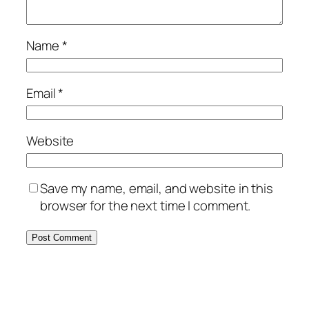
Name
*
Email
*
Website
Save my name, email, and website in this
browser for the next time I comment.