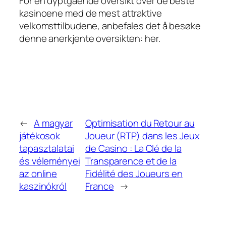
For en dyptgående oversikt over de beste
kasinoene med de mest attraktive
velkomsttilbudene, anbefales det å besøke
denne anerkjente oversikten: her.
←
A magyar
Optimisation du Retour au
játékosok
Joueur (RTP) dans les Jeux
tapasztalatai
de Casino : La Clé de la
és véleményei
Transparence et de la
az online
Fidélité des Joueurs en
kaszinókról
France
→