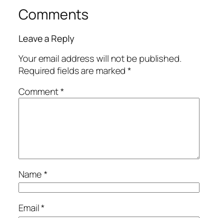
Comments
Leave a Reply
Your email address will not be published.
Required fields are marked
*
Comment
*
Name
*
Email
*