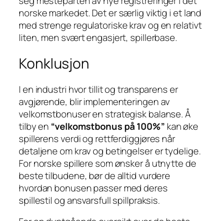
seg mesteparten av nye registreringer i det
norske markedet. Det er særlig viktig i et land
med strenge regulatoriske krav og en relativt
liten, men svært engasjert, spillerbase.
Konklusjon
I en industri hvor tillit og transparens er
avgjørende, blir implementeringen av
velkomstbonuser en strategisk balanse. Å
tilby en
“velkomstbonus på 100%”
kan øke
spillerens verdi og rettferdiggjøres når
detaljene om krav og betingelser er tydelige.
For norske spillere som ønsker å utnytte de
beste tilbudene, bør de alltid vurdere
hvordan bonusen passer med deres
spillestil og ansvarsfull spillpraksis.