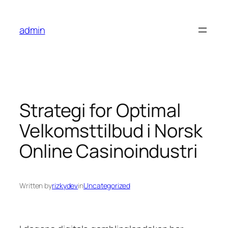
Skip
to
admin
content
Strategi for Optimal
Velkomsttilbud i Norsk
Online Casinoindustri
Written by
rizkydev
in
Uncategorized