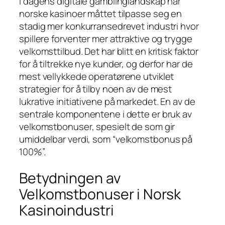
I dagens digitale gamblinglandskap har
norske kasinoer måttet tilpasse seg en
stadig mer konkurransedrevet industri hvor
spillere forventer mer attraktive og trygge
velkomsttilbud. Det har blitt en kritisk faktor
for å tiltrekke nye kunder, og derfor har de
mest vellykkede operatørene utviklet
strategier for å tilby noen av de mest
lukrative initiativene på markedet. En av de
sentrale komponentene i dette er bruk av
velkomstbonuser, spesielt de som gir
umiddelbar verdi, som
“velkomstbonus på
100%”
.
Betydningen av
Velkomstbonuser i Norsk
Kasinoindustri