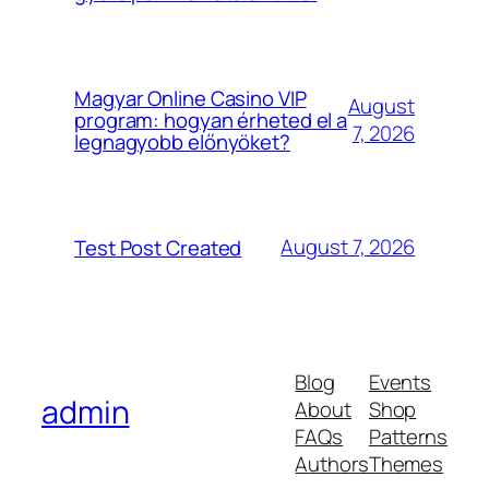
Magyar Online Casino VIP
August
program: hogyan érheted el a
7, 2026
legnagyobb előnyöket?
August 7, 2026
Test Post Created
Blog
Events
admin
About
Shop
FAQs
Patterns
Authors
Themes