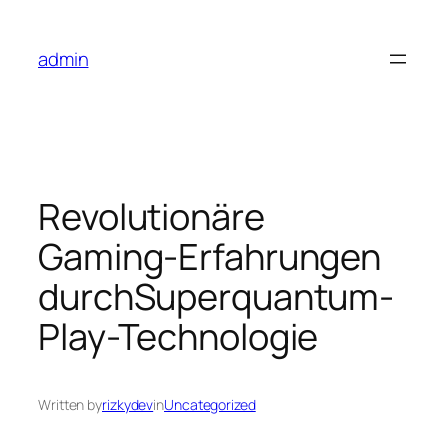
Skip
to
admin
content
Revolutionäre
Gaming-Erfahrungen
durchSuperquantum-
Play-Technologie
Written by
rizkydev
in
Uncategorized