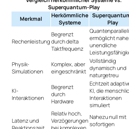
Vergleich herkömmlicher Systeme vs.
Superquantum-Play
Herkömmliche
Superquantu
Merkmal
Systeme
Play
Quantenparalleli
Begrenzt
ermöglicht nah
Rechenleistung
durch delta
unendliche
Taktfrequenz
Leistungsfähigk
Vollständig
Physik-
Komplex, aber
dynamisch und
Simulationen
eingeschränkt
naturgetreu
Echtzeit adaptiv
Begrenzt
KI-
KI, die menschli
durch
Interaktionen
Interaktionen
Hardware
simuliert
Relativ hoch,
Nahezu null mit
Latenz und
Verzögerungen
sofortigen
Reaktionszeit
bei komplexen