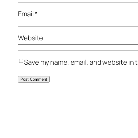
Email
*
Website
Save my name, email, and website in t