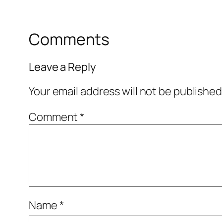
Comments
Leave a Reply
Your email address will not be published
Comment
*
Name
*