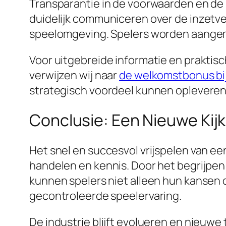
Transparantie in de voorwaarden en de 
duidelijk communiceren over de inzetve
speelomgeving. Spelers worden aangemoed
Voor uitgebreide informatie en praktisc
verwijzen wij naar
de welkomstbonus bij 
strategisch voordeel kunnen opleveren
Conclusie: Een Nieuwe Kij
Het snel en succesvol vrijspelen van ee
handelen en kennis. Door het begrijpe
kunnen spelers niet alleen hun kansen
gecontroleerde speelervaring.
De industrie blijft evolueren en nieu