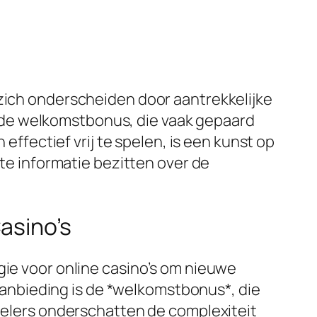
 zich onderscheiden door aantrekkelijke
 de welkomstbonus, die vaak gepaard
ectief vrij te spelen, is een kunst op
ste informatie bezitten over de
asino’s
gie voor online casino’s om nieuwe
anbieding is de *welkomstbonus*, die
spelers onderschatten de complexiteit