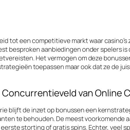
leid tot een competitieve markt waar casino’s
st besproken aanbiedingen onder spelers is
vereisten. Het vermogen om deze bonussen eff
s strategieën toepassen maar ook dat ze de jui
 Concurrentieveld van Online C
ie blijft de inzet op bonussen een kernstrate
lanten te behouden. De meest voorkomende a
erste storting of gratis spins. Echter, veel 