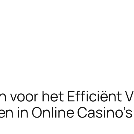
 voor het Efficiënt V
 in Online Casino’s