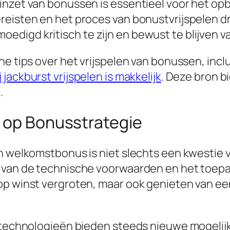
inzet van bonussen is essentieel voor het op
reisten en het proces van bonustvrijspelen 
igd kritisch te zijn en bewust te blijven van 
he tips over het vrijspelen van bonussen, incl
jackburst vrijspelen is makkelijk
. Deze bron b
.
k op Bonusstrategie
n welkomstbonus is niet slechts een kwestie v
n van de technische voorwaarden en het toep
 op winst vergroten, maar ook genieten van 
we technologieën bieden steeds nieuwe mogel