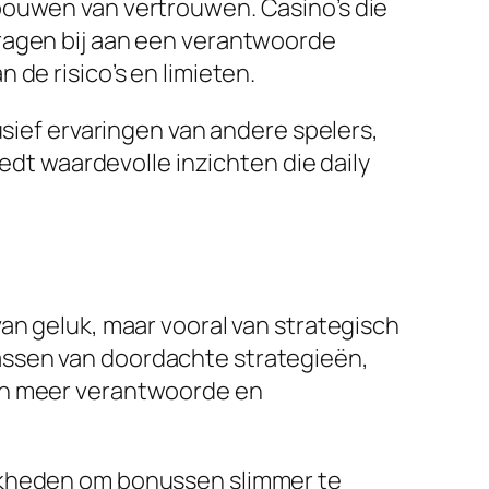
bouwen van vertrouwen. Casino’s die
dragen bij aan een verantwoorde
de risico’s en limieten.
usief ervaringen van andere spelers,
iedt waardevolle inzichten die daily
an geluk, maar vooral van strategisch
assen van doordachte strategieën,
een meer verantwoorde en
ijkheden om bonussen slimmer te