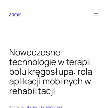
Skip
to
admin
content
Nowoczesne
technologie w terapii
bólu kręgosłupa: rola
aplikacji mobilnych w
rehabilitacji
Written by
rizkydev
in
Uncategorized