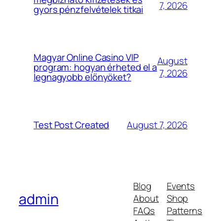
7, 2026
gyors pénzfelvételek titkai
Magyar Online Casino VIP
August
program: hogyan érheted el a
7, 2026
legnagyobb előnyöket?
August 7, 2026
Test Post Created
Blog
Events
admin
About
Shop
FAQs
Patterns