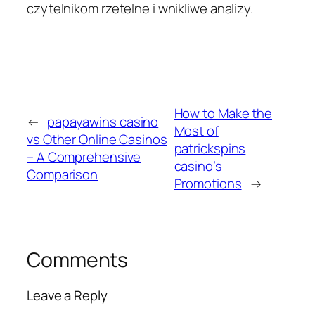
czytelnikom rzetelne i wnikliwe analizy.
How to Make the
←
papayawins casino
Most of
vs Other Online Casinos
patrickspins
– A Comprehensive
casino’s
Comparison
Promotions
→
Comments
Leave a Reply