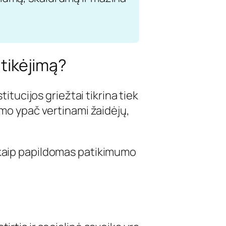
itikėjimą?
titucijos griežtai tikrina tiek
umo ypač vertinami žaidėjų,
 kaip papildomas patikimumo