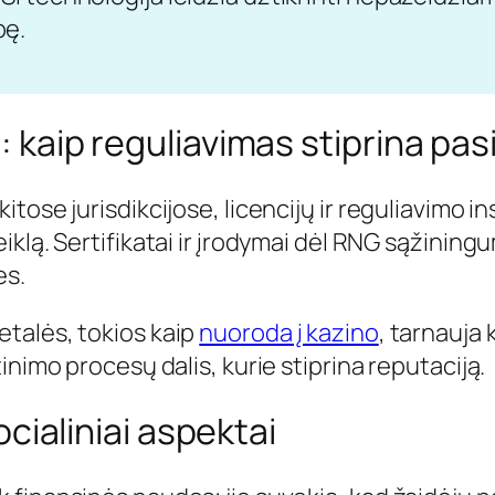
bę.
 kaip reguliavimas stiprina pas
tose jurisdikcijose, licencijų ir reguliavimo ins
eiklą. Sertifikatai ir įrodymai dėl RNG sąžining
es.
etalės, tokios kaip
nuoroda į kazino
, tarnauja
tinimo procesų dalis, kurie stiprina reputaciją.
socialiniai aspektai