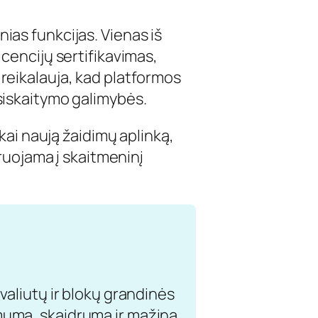
ias funkcijas. Vienas iš
icencijų sertifikavimas,
 reikalauja, kad platformos
tsiskaitymo galimybės.
škai naują žaidimų aplinką,
gruojama į skaitmeninį
ovaliutų ir blokų grandinės
amumą, skaidrumą ir mažina