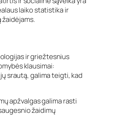
irtis ir socialinė sąveika yra
aus laiko statistika ir
ą žaidėjams.
ologijas ir griežtesnius
akomybės klausimai:
 srautą, galima teigti, kad
rmų apžvalgas galima rasti
r saugesnio žaidimų