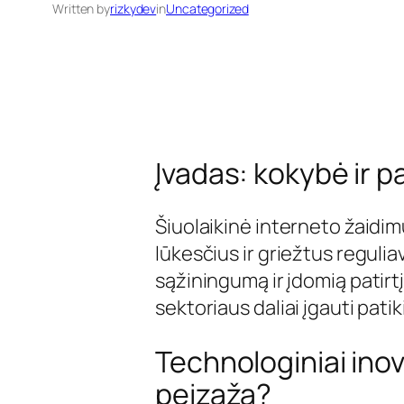
Written by
rizkydev
in
Uncategorized
Įvadas: kokybė ir p
Šiuolaikinė interneto žaidimų
lūkesčius ir griežtus regulia
sąžiningumą ir įdomią patirtį
sektoriaus daliai įgauti pati
Technologiniai inov
peizažą?