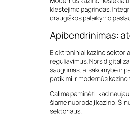
Modernūs kazino nesiekia tik 
klestėjimo pagrindas. Integr
draugiškos palaikymo paslaug
Apibendrinimas: ate
Elektroniniai kazino sektori
reguliavimus. Nors digitaliza
saugumas, atsakomybė ir pat
patikimi ir modernūs kazino 
Galima paminėti, kad naujaus
šiame nuoroda į kazino. Ši n
sektoriaus.