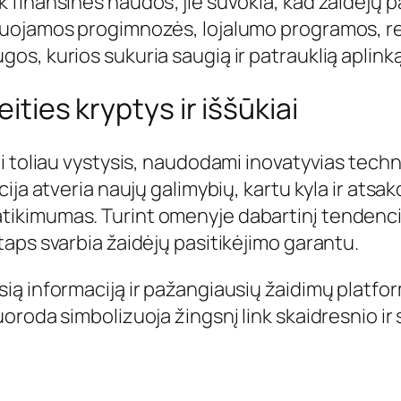
finansinės naudos; jie suvokia, kad žaidėjų pat
uojamos progimnozės, lojalumo programos, real
os, kurios sukuria saugią ir patrauklią aplink
ities kryptys ir iššūkiai
ai toliau vystysis, naudodami inovatyvias techn
cija atveria naujų galimybių, kartu kyla ir ats
ikimumas. Turint omenyje dabartinį tendencijų
taps svarbia žaidėjų pasitikėjimo garantu.
ią informaciją ir pažangiausių žaidimų platfo
uoroda simbolizuoja žingsnį link skaidresnio i