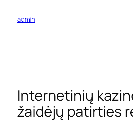
Skip
to
admin
content
Internetinių kazin
žaidėjų patirties r