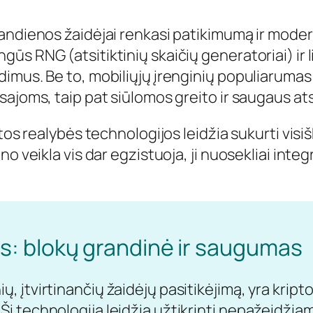
iandienos žaidėjai renkasi patikimumą ir modern
ūs RNG (atsitiktinių skaičių generatoriai) ir l
dimus. Be to, mobiliųjų įrenginių populiarumas
ąsajoms, taip pat siūlomos greito ir saugaus a
dytos realybės technologijos leidžia sukurti visi
ino veikla vis dar egzistuoja, ji nuosekliai inte
s: blokų grandinė ir saugumas
ų, įtvirtinančių žaidėjų pasitikėjimą, yra kript
 Ši technologija leidžia užtikrinti nepažeidži