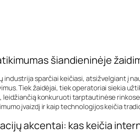
atikimumas šiandieninėje žaidim
 industrija sparčiai keičiasi, atsižvelgiant į n
vimus. Tiek žaidėjai, tiek operatoriai siekia užt
, leidžiančią konkuruoti tarptautinėse rinkose.
kimumo įvaizdį ir kaip technologijos keičia trad
acijų akcentai: kas keičia inter