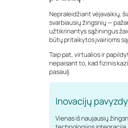
Nepraleidžiant vėjavaikių, š
svarbiausių žingsnių — pažang
užtikrinantys sąžiningus žai
būtų pritaikytos įvairioms s
Taip pat, virtualios ir papil
nepaisant to, kad fizinis kaz
pasaulį.
Inovacijų pavyzdy
Vienas iš naujausių žingsni
technologijos integracija.