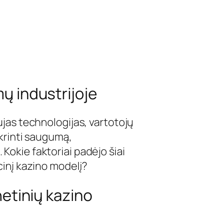
ų industrijoje
aujas technologijas, vartotojų
ikrinti saugumą,
 Kokie faktoriai padėjo šiai
icinį kazino modelį?
netinių kazino