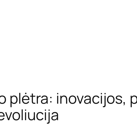
o plėtra: inovacijos,
evoliucija