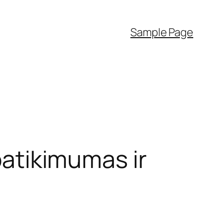
Sample Page
 patikimumas ir