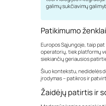
galimų sukčiavimų galimy
Patikimumo ženklai:
Europos Sąjungoje, taip pat ki
operatorių, tiek platformų v
siekiančių geriausios patirti
Šiuo kontekstu, nedidelės d
įrodymas – patikros ir patvir
Žaidėjų patirtis ir 