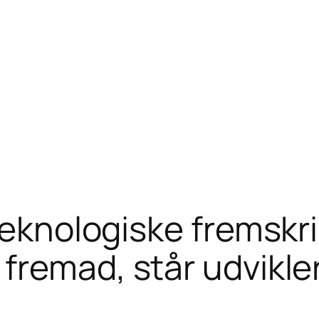
teknologiske fremskr
fremad, står udvikle