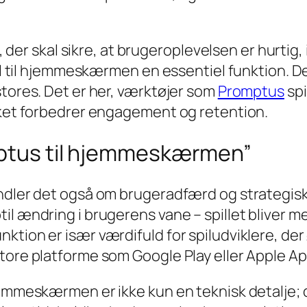
e, der skal sikre, at brugeroplevelsen er hurtig
spil til hjemmeskærmen en essentiel funktion.
stores. Det er her, værktøjer som
Promptus
spi
ilket forbedrer engagement og retention.
omptus til hjemmeskærmen”
ndler det også om brugeradfærd og strategisk b
il ændring i brugerens vane – spillet bliver m
ktion er især værdifuld for spiludviklere, de
tore platforme som Google Play eller Apple Ap
 hjemmeskærmen er ikke kun en teknisk detalje; 