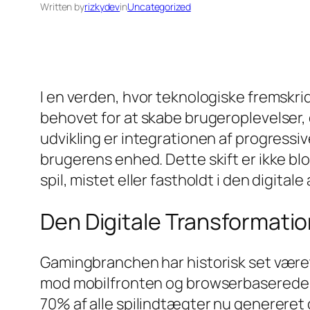
Written by
rizkydev
in
Uncategorized
I en verden, hvor teknologiske fremskri
behovet for at skabe brugeroplevelser,
udvikling er integrationen af progressi
brugerens enhed. Dette skift er ikke bl
spil, mistet eller fastholdt i den digitale
Den Digitale Transformatio
Gamingbranchen har historisk set være
mod mobilfronten og browserbaserede sp
70% af alle spilindtægter nu genereret