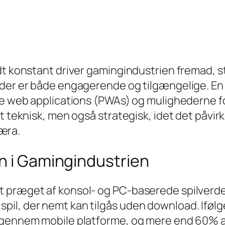
dt konstant driver gamingindustrien fremad, st
 der er både engagerende og tilgængelige. En
ve web applications (PWAs) og mulighederne fo
ot teknisk, men også strategisk, idet det påv
 æra.
n i Gamingindustrien
t præget af konsol- og PC-baserede spilverde
il, der nemt kan tilgås uden download. Ifølg
 gennem mobile platforme, og mere end 60% af