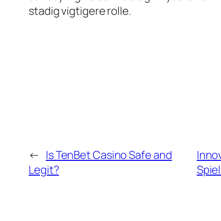
stadig vigtigere rolle.
←
Is TenBet Casino Safe and
Inno
Legit?
Spie