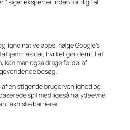
” siger eksperter inden for digital
g ligne native apps. Ifølge Google’s
e hjemmesider, hvilket gør dem til et
en, kan man også drage fordel af
lbagevendende besøg.
s af en stigende brugervenlighed og
aserede spil med ligeså høj ydeevne
n tekniske barrierer.