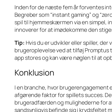
Inden for de næste fem år forventes in
Begreber som “instant gaming” og “zero-
spil til hjemmeskærmen via en simpel, in
innoverer for at imødekomme den stige
Tip:
Hvis du er udvikler eller spiller, d
brugeroplevelse ved at tilføj Promptus
app stores og kan være nøglen til at opb
Konklusion
I en branche, hvor brugerengagement er
afgørende faktor for spillets succes. D
brugeradfærden og mulighederne for at s
sandsynligvis befinde sig i krydsfeltet 