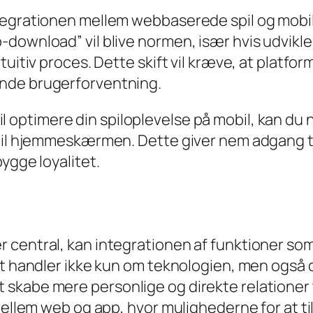
tegrationen mellem webbaserede spil og mobil
download” vil blive normen, især hvis udvikler
tuitiv proces. Dette skift vil kræve, at platfo
nde brugerforventning.
er vil optimere din spiloplevelse på mobil, ka
 til hjemmeskærmen. Dette giver nem adgang t
ygge loyalitet.
 central, kan integrationen af funktioner som
et handler ikke kun om teknologien, men også 
kabe mere personlige og direkte relationer ti
mellem web og app, hvor mulighederne for at til