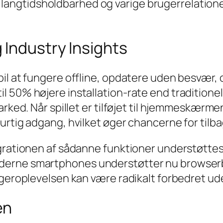
langtidsholdbarhed og varige brugerrelationer,
 Industry Insights
il at fungere offline, opdatere uden besvær, o
 50% højere installation-rate end traditionell
arked. Når spillet er tilføjet til hjemmeskærm
hurtig adgang, hvilket øger chancerne for ti
egrationen af sådanne funktioner understøtte
derne smartphones understøtter nu browserb
ugeroplevelsen kan være radikalt forbedret ude
en