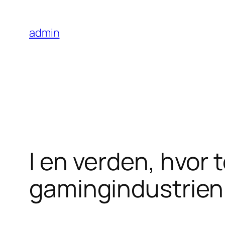
Skip
to
admin
content
I en verden, hvor 
gamingindustrien 