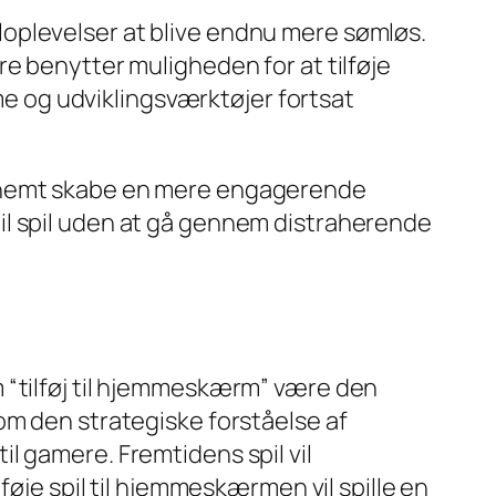
oplevelser at blive endnu mere sømløs.
e benytter muligheden for at tilføje
rme og udviklingsværktøjer fortsat
n du nemt skabe en mere engagerende
il spil uden at gå gennem distraherende
 “tilføj til hjemmeskærm” være den
om den strategiske forståelse af
l gamere. Fremtidens spil vil
føje spil til hjemmeskærmen vil spille en