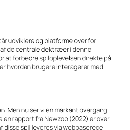
år udviklere og platforme over for
 af de centrale dektræer i denne
r at forbedre spiloplevelsen direkte på
irker hvordan brugere interagerer med
n. Men nu ser vi en markant overgang
e en rapport fra Newzoo (2022) er over
 disse spil leveres via webbaserede