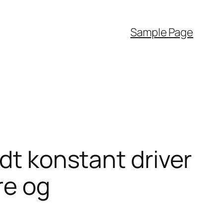
Sample Page
idt konstant driver
re og