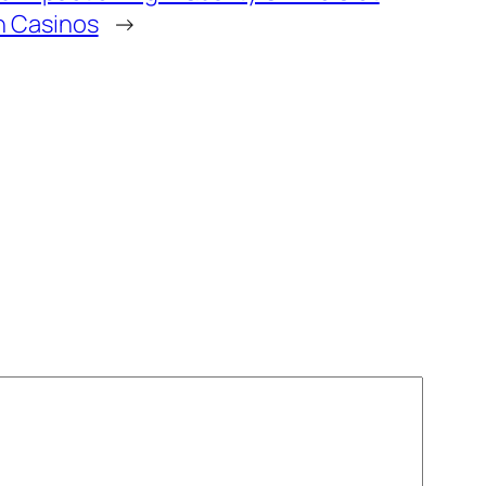
n Casinos
→