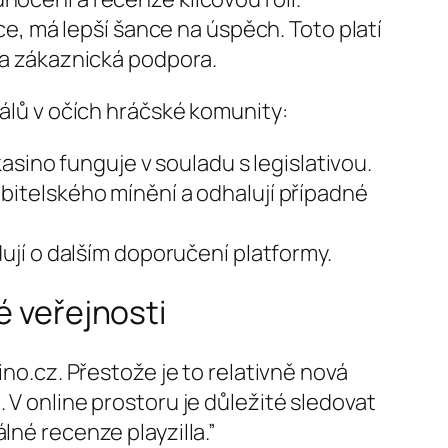
, má lepší šance na úspěch. Toto platí
í a zákaznická podpora.
tálů v očích hráčské komunity:
kasino funguje v souladu s legislativou.
bitelského mínění a odhalují případné
ují o dalším doporučení platformy.
é veřejnosti
ino.cz. Přestože je to relativně nová
 V online prostoru je důležité sledovat
lné recenze playzilla.”