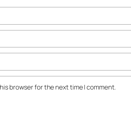
his browser for the next time I comment.