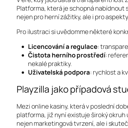
Platforma, která je schopná nabídnout 
nejen pro herní zážitky, ale i pro aspe
Pro ilustraci si uvědomme některé konkré
Licencování a regulace
: transpare
Čistota herního prostředí
: refer
nekalé praktiky.
Uživatelská podpora
: rychlost a 
Playzilla jako případová st
Mezi online kasiny, která v poslední dob
platforma, již nyní existuje široký okru
nejen marketingová tvrzení, ale i skuteč