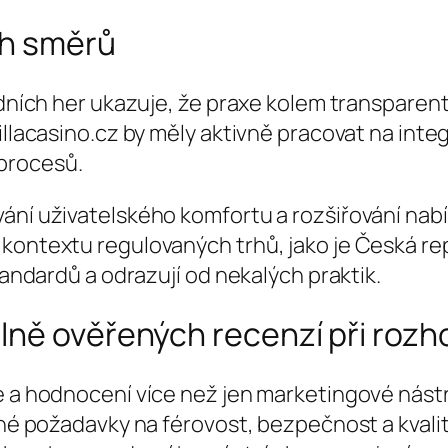
ch směrů
ardních her ukazuje, že praxe kolem transparen
illacasino.cz by měly aktivně pracovat na inte
procesů.
ání uživatelského komfortu a rozšiřování nabíd
kontextu regulovaných trhů, jako je Česká rep
standardů a odrazují od nekalých praktik.
lně ověřených recenzí při rozh
ze a hodnocení více než jen marketingové nást
sné požadavky na férovost, bezpečnost a kvali