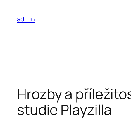
Skip
to
admin
content
Hrozby a příležit
studie Playzilla