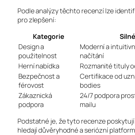
Podle analýzy těchto recenzí lze identif
pro zlepšení:
Kategorie
Siln
Design a
Moderní a intuitivn
použitelnost
načítání
Herní nabídka
Rozmanité tituly 
Bezpečnost a
Certifikace od uz
férovost
bodies
Zákaznická
24/7 podpora pros
podpora
mailu
Podstatné je, že tyto recenze poskytují
hledají důvěryhodné a seriózní platform