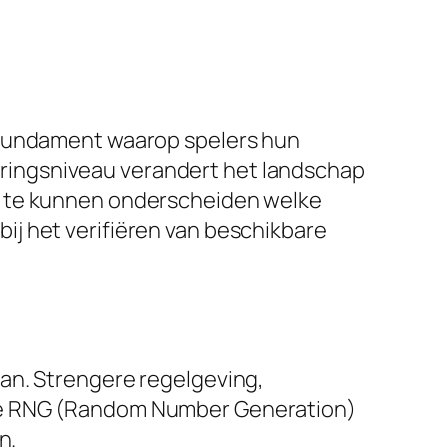
 fundament waarop spelers hun
ringsniveau verandert het landschap
m te kunnen onderscheiden welke
j het verifiëren van beschikbare
an. Strengere regelgeving,
rde RNG (Random Number Generation)
n.