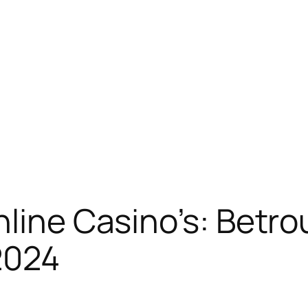
nline Casino’s: Betr
2024