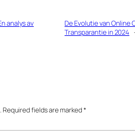
En analys av
De Evolutie van Online 
Transparantie in 2024
.
Required fields are marked
*