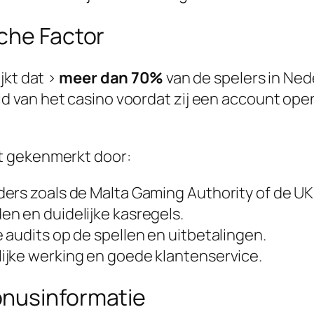
che Factor
jkt dat >
meer dan 70%
van de spelers in Ne
 van het casino voordat zij een account open
t gekenmerkt door:
ders zoals de Malta Gaming Authority of de U
n en duidelijke kasregels.
audits op de spellen en uitbetalingen.
ijke werking en goede klantenservice.
onusinformatie