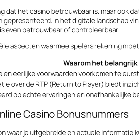
lang dat het casino betrouwbaar is, maar ook
n gepresenteerd. In het digitale landschap v
 is even betrouwbaar of controleerbaar.
tiële aspecten waarmee spelers rekening moe
Waarom het belangrijk 
e en eerlijke voorwaarden voorkomen teleurst
tie over de RTP (Return to Player) biedt inzi
erd op echte ervaringen en onafhankelijke b
Online Casino Bonusnummers
n waar je uitgebreide en actuele informatie 