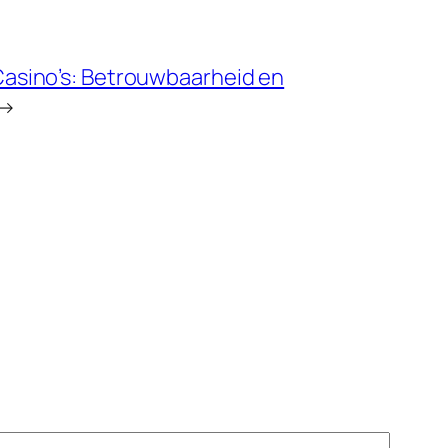
Casino’s: Betrouwbaarheid en
→