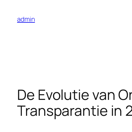
Skip
to
admin
content
De Evolutie van O
Transparantie in 