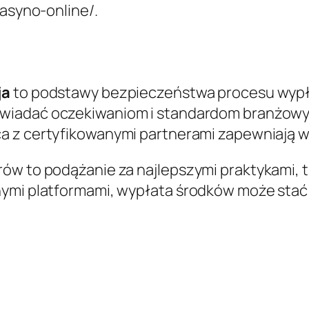
kasyno-online/.
ja
to podstawy bezpieczeństwa procesu wypł
iadać oczekiwaniom i standardom branżow
a z certyfikowanymi partnerami zapewniają 
ów to podążanie za najlepszymi praktykami, 
mi platformami, wypłata środków może stać si