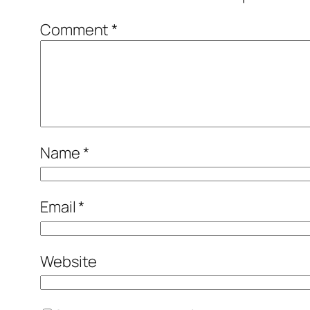
Comment
*
Name
*
Email
*
Website