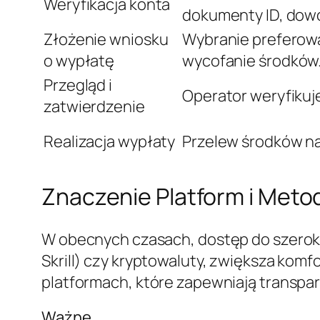
Weryfikacja konta
dokumenty ID, dowó
Złożenie wniosku
Wybranie preferowa
o wypłatę
wycofanie środków
Przegląd i
Operator weryfikuj
zatwierdzenie
Realizacja wypłaty
Przelew środków na
Znaczenie Platform i Meto
W obecnych czasach, dostęp do szerokiej
Skrill) czy kryptowaluty, zwiększa kom
platformach, które zapewniają transpa
Ważne