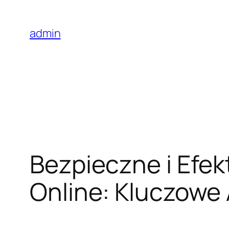
Skip
to
admin
content
Bezpieczne i Efe
Online: Kluczowe 