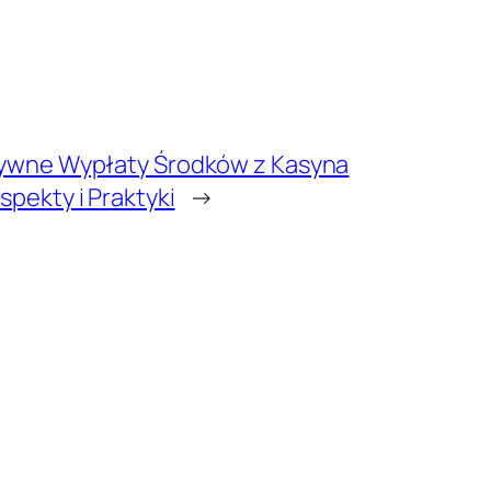
tywne Wypłaty Środków z Kasyna
spekty i Praktyki
→