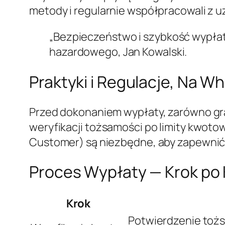
metody i regularnie współpracowali z u
„Bezpieczeństwo i szybkość wypłat 
hazardowego, Jan Kowalski.
Praktyki i Regulacje, Na 
Przed dokonaniem wypłaty, zarówno grac
weryfikacji tożsamości po limity kwot
Customer) są niezbędne, aby zapewnić
Proces Wypłaty — Krok po
Krok
Potwierdzenie toż