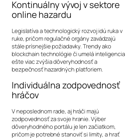
Kontinuálny vývoj v sektore
online hazardu
Legislatíva a technologický rozvoj idú ruka v
ruke, pričom regulačné orgány zavádzajú
stále prísnejšie požiadavky. Trendy ako
blockchain technológie či umelá inteligencia
ešte viac zvýšia dôveryhodnosť a
bezpečnosť hazardných platforiem.
Individuálna zodpovednosť
hráčov
V neposlednom rade, aj hráči majú
zodpovednosť za svoje hranie. Výber
dôveryhodného portálu je len začiatkom,
pričom je potrebné stanoviť si limity, a hrať