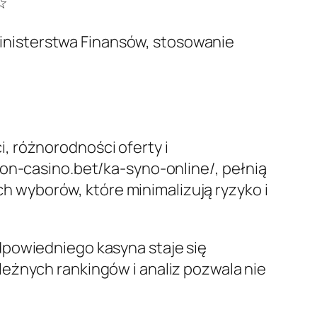
☆
 Ministerstwa Finansów, stosowanie
, różnorodności oferty i
ion-casino.bet/ka-syno-online/, pełnią
 wyborów, które minimalizują ryzyko i
dpowiedniego kasyna staje się
eżnych rankingów i analiz pozwala nie