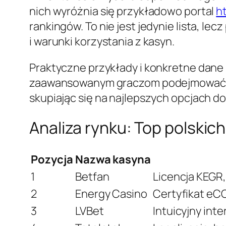
nich wyróżnia się przykładowo portal
h
rankingów. To nie jest jedynie lista, l
i warunki korzystania z kasyn.
Praktyczne przykłady i konkretne dane
zaawansowanym graczom podejmować świ
skupiając się na najlepszych opcjach d
Analiza rynku: Top polskic
Pozycja
Nazwa kasyna
1
Betfan
Licencja KEGR
2
Energy Casino
Certyfikat eC
3
LVBet
Intuicyjny int