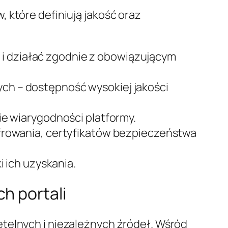
 które definiują jakość oraz
i działać zgodnie z obowiązującym
ych – dostępność wysokiej jakości
e wiarygodności platformy.
rowania, certyfikatów bezpieczeństwa
 ich uzyskania.
h portali
etelnych i niezależnych źródeł. Wśród