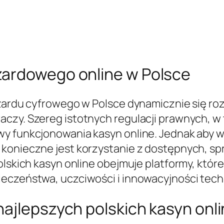
zardowego online w Polsce
azardu cyfrowego w Polsce dynamicznie się roz
aczy. Szereg istotnych regulacji prawnych, 
y funkcjonowania kasyn online. Jednak aby w
 konieczne jest korzystanie z dostępnych, s
lskich kasyn online obejmuje platformy, które 
ieczeństwa, uczciwości i innowacyjności tech
ajlepszych polskich kasyn onl