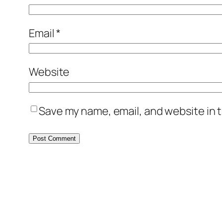
Email
*
Website
Save my name, email, and website in t