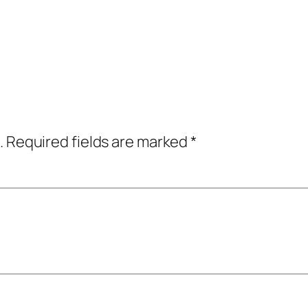
.
Required fields are marked
*