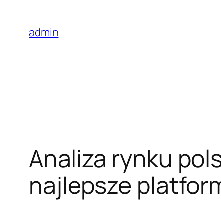
Skip
to
admin
content
Analiza rynku pol
najlepsze platfor