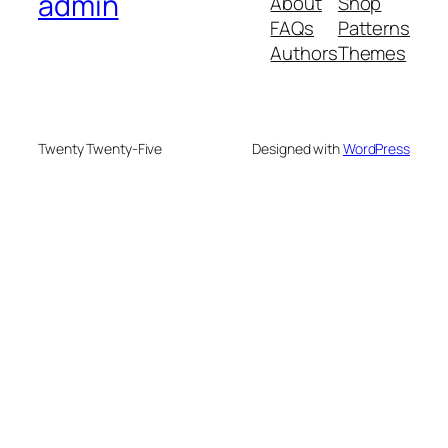
admin
About
Shop
FAQs
Patterns
Authors
Themes
Twenty Twenty-Five
Designed with
WordPress