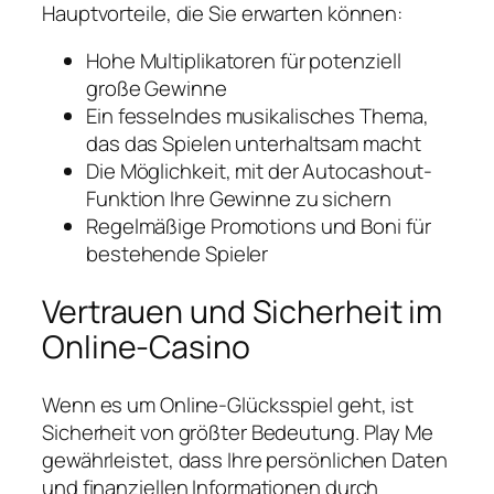
Hauptvorteile, die Sie erwarten können:
Hohe Multiplikatoren für potenziell
große Gewinne
Ein fesselndes musikalisches Thema,
das das Spielen unterhaltsam macht
Die Möglichkeit, mit der Autocashout-
Funktion Ihre Gewinne zu sichern
Regelmäßige Promotions und Boni für
bestehende Spieler
Vertrauen und Sicherheit im
Online-Casino
Wenn es um Online-Glücksspiel geht, ist
Sicherheit von größter Bedeutung. Play Me
gewährleistet, dass Ihre persönlichen Daten
und finanziellen Informationen durch