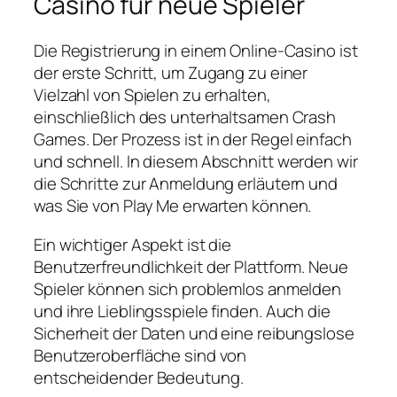
Casino für neue Spieler
Die Registrierung in einem Online-Casino ist
der erste Schritt, um Zugang zu einer
Vielzahl von Spielen zu erhalten,
einschließlich des unterhaltsamen Crash
Games. Der Prozess ist in der Regel einfach
und schnell. In diesem Abschnitt werden wir
die Schritte zur Anmeldung erläutern und
was Sie von Play Me erwarten können.
Ein wichtiger Aspekt ist die
Benutzerfreundlichkeit der Plattform. Neue
Spieler können sich problemlos anmelden
und ihre Lieblingsspiele finden. Auch die
Sicherheit der Daten und eine reibungslose
Benutzeroberfläche sind von
entscheidender Bedeutung.