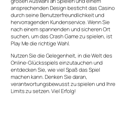
großen Auswahl an Spielen und einem
ansprechenden Design besticht das Casino
durch seine Benutzerfreundlichkeit und
hervorragenden Kundenservice. Wenn Sie
nach einem spannenden und sicheren Ort
suchen, um das Crash Game zu spielen, ist
Play Me die richtige Wahl.
Nutzen Sie die Gelegenheit, in die Welt des
Online-Glücksspiels einzutauchen und
entdecken Sie, wie viel Spaß das Spiel
machen kann. Denken Sie daran,
verantwortungsbewusst zu spielen und Ihre
Limits zu setzen. Viel Erfolg!