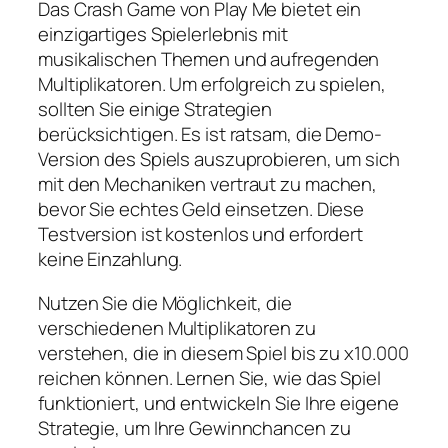
Das Crash Game von Play Me bietet ein
einzigartiges Spielerlebnis mit
musikalischen Themen und aufregenden
Multiplikatoren. Um erfolgreich zu spielen,
sollten Sie einige Strategien
berücksichtigen. Es ist ratsam, die Demo-
Version des Spiels auszuprobieren, um sich
mit den Mechaniken vertraut zu machen,
bevor Sie echtes Geld einsetzen. Diese
Testversion ist kostenlos und erfordert
keine Einzahlung.
Nutzen Sie die Möglichkeit, die
verschiedenen Multiplikatoren zu
verstehen, die in diesem Spiel bis zu x10.000
reichen können. Lernen Sie, wie das Spiel
funktioniert, und entwickeln Sie Ihre eigene
Strategie, um Ihre Gewinnchancen zu