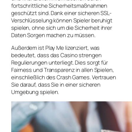
fortschrittliche Sicherheitsmaßnahmen
geschützt sind. Dank einer sicheren SSL-
Verschlüsselung können Spieler beruhigt
spielen, ohne sich um die Sicherheit ihrer
Daten Sorgen machen zu müssen.
Außerdem ist Play Me lizenziert, was
bedeutet, dass das Casino strengen
Regulierungen unterliegt. Dies sorgt für
Fairness und Transparenz in allen Spielen,
einschließlich des Crash Games. Vertrauen
Sie darauf, dass Sie in einer sicheren
Umgebung spielen.