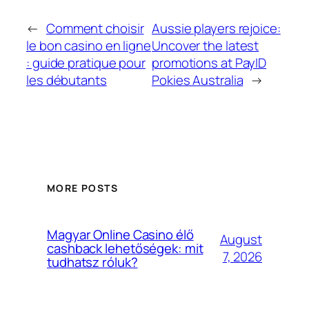
←
Comment choisir
Aussie players rejoice:
le bon casino en ligne
Uncover the latest
: guide pratique pour
promotions at PayID
les débutants
Pokies Australia
→
MORE POSTS
Magyar Online Casino élő
August
cashback lehetőségek: mit
7, 2026
tudhatsz róluk?