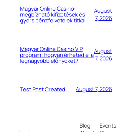
Magyar Online Casino:
August
megbízható kifizetések és
7, 2026
gyors pénzfelvételek titkai
Magyar Online Casino VIP
August
program: hogyan érheted el a
7, 2026
legnagyobb előnyöket?
August 7, 2026
Test Post Created
Blog
Events