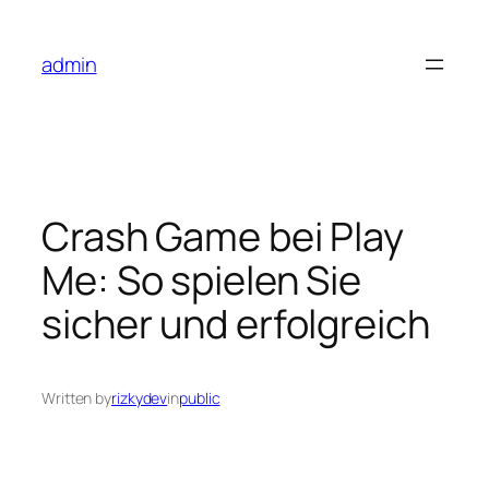
Skip
to
admin
content
Crash Game bei Play
Me: So spielen Sie
sicher und erfolgreich
Written by
rizkydev
in
public