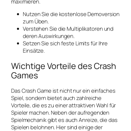
maximieren.
Nutzen Sie die kostenlose Demoversion
zum Üben.
Verstehen Sie die Multiplikatoren und
deren Auswirkungen.
Setzen Sie sich feste Limits für Ihre
Einsätze.
Wichtige Vorteile des Crash
Games
Das Crash Game ist nicht nur ein einfaches
Spiel, sondern bietet auch zahlreiche
Vorteile, die es zu einer attraktiven Wahl für
Spieler machen. Neben der aufregenden
Spielmechanik gibt es auch Anreize, die das
Spielen belohnen. Hier sind einige der