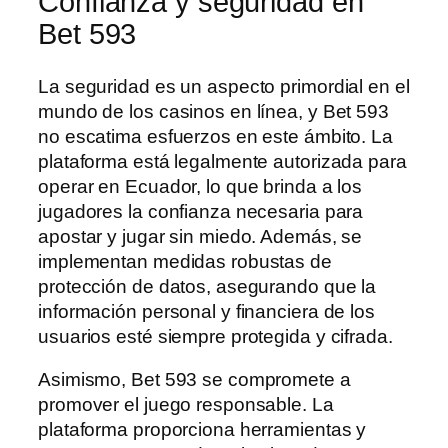
Confianza y seguridad en
Bet 593
La seguridad es un aspecto primordial en el
mundo de los casinos en línea, y Bet 593
no escatima esfuerzos en este ámbito. La
plataforma está legalmente autorizada para
operar en Ecuador, lo que brinda a los
jugadores la confianza necesaria para
apostar y jugar sin miedo. Además, se
implementan medidas robustas de
protección de datos, asegurando que la
información personal y financiera de los
usuarios esté siempre protegida y cifrada.
Asimismo, Bet 593 se compromete a
promover el juego responsable. La
plataforma proporciona herramientas y