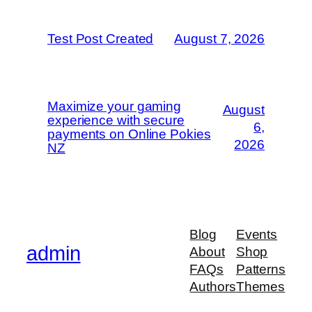
Test Post Created
August 7, 2026
Maximize your gaming
August
experience with secure
6,
payments on Online Pokies
2026
NZ
Blog
Events
admin
About
Shop
FAQs
Patterns
Authors
Themes