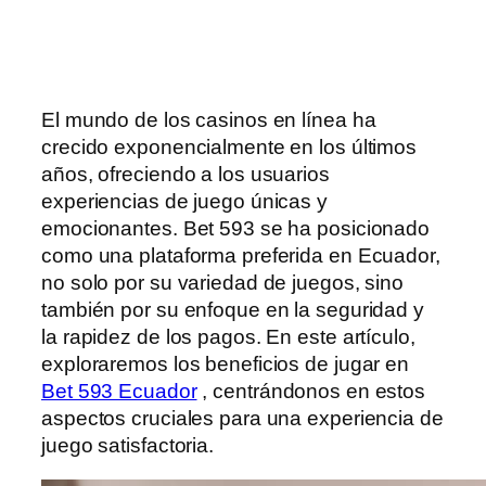
El mundo de los casinos en línea ha
crecido exponencialmente en los últimos
años, ofreciendo a los usuarios
experiencias de juego únicas y
emocionantes. Bet 593 se ha posicionado
como una plataforma preferida en Ecuador,
no solo por su variedad de juegos, sino
también por su enfoque en la seguridad y
la rapidez de los pagos. En este artículo,
exploraremos los beneficios de jugar en
Bet 593 Ecuador
, centrándonos en estos
aspectos cruciales para una experiencia de
juego satisfactoria.