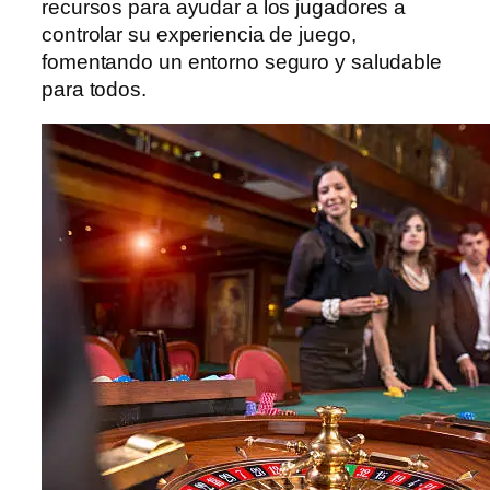
recursos para ayudar a los jugadores a
controlar su experiencia de juego,
fomentando un entorno seguro y saludable
para todos.