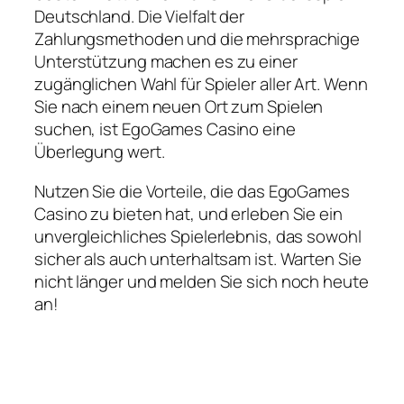
Deutschland. Die Vielfalt der
Zahlungsmethoden und die mehrsprachige
Unterstützung machen es zu einer
zugänglichen Wahl für Spieler aller Art. Wenn
Sie nach einem neuen Ort zum Spielen
suchen, ist EgoGames Casino eine
Überlegung wert.
Nutzen Sie die Vorteile, die das EgoGames
Casino zu bieten hat, und erleben Sie ein
unvergleichliches Spielerlebnis, das sowohl
sicher als auch unterhaltsam ist. Warten Sie
nicht länger und melden Sie sich noch heute
an!