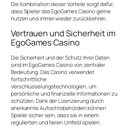
Die Kombination dieser Vorteile sorgt dafür,
dass Spieler das EgoGames Casino gerne
nutzen und immer wieder zurückkehren.
Vertrauen und Sicherheit im
EgoGames Casino
Die Sicherheit und der Schutz Ihrer Daten
sind im EgoGames Casino von zentraler
Bedeutung. Das Casino verwendet
fortschrittliche
Verschlüsselungstechnologien, um
persönliche und finanzielle Informationen zu
schützen. Dank der Lizenzierung durch
anerkannte Aufsichtsbehörden können
Spieler sicher sein, dass sie in einem
regulierten und fairen Umfeld spielen.