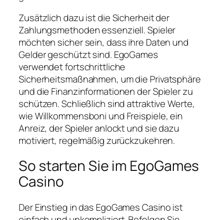
Zusätzlich dazu ist die Sicherheit der
Zahlungsmethoden essenziell. Spieler
möchten sicher sein, dass ihre Daten und
Gelder geschützt sind. EgoGames
verwendet fortschrittliche
Sicherheitsmaßnahmen, um die Privatsphäre
und die Finanzinformationen der Spieler zu
schützen. Schließlich sind attraktive Werte,
wie Willkommensboni und Freispiele, ein
Anreiz, der Spieler anlockt und sie dazu
motiviert, regelmäßig zurückzukehren.
So starten Sie im EgoGames
Casino
Der Einstieg in das EgoGames Casino ist
einfach und unkompliziert. Befolgen Sie