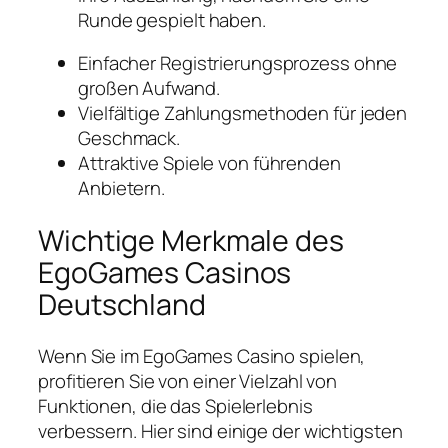
Runde gespielt haben.
Einfacher Registrierungsprozess ohne
großen Aufwand.
Vielfältige Zahlungsmethoden für jeden
Geschmack.
Attraktive Spiele von führenden
Anbietern.
Wichtige Merkmale des
EgoGames Casinos
Deutschland
Wenn Sie im EgoGames Casino spielen,
profitieren Sie von einer Vielzahl von
Funktionen, die das Spielerlebnis
verbessern. Hier sind einige der wichtigsten