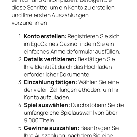
diese Schritte, um ein Konto zu erstellen
und Ihre ersten Auszahlungen
vorzunehmen:
Konto erstellen:
Registrieren Sie sich
im EgoGames Casino, indem Sie ein
einfaches Anmeldeformular ausfüllen.
Details verifizieren:
Bestätigen Sie
Ihre Identität durch das Hochladen
erforderlicher Dokumente.
Einzahlung tätigen:
Wählen Sie eine
der vielen Zahlungsmethoden, um Ihr
Konto aufzuladen.
Spiel auswählen:
Durchstöbern Sie die
umfangreiche Spielauswahl von über
9.000 Titeln.
Gewinne auszahlen:
Beantragen Sie
Ihre Auszahlung, nachdem Sie eine