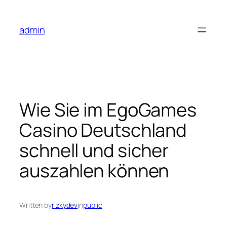
Skip
to
admin
content
Wie Sie im EgoGames
Casino Deutschland
schnell und sicher
auszahlen können
Written by
rizkydev
in
public