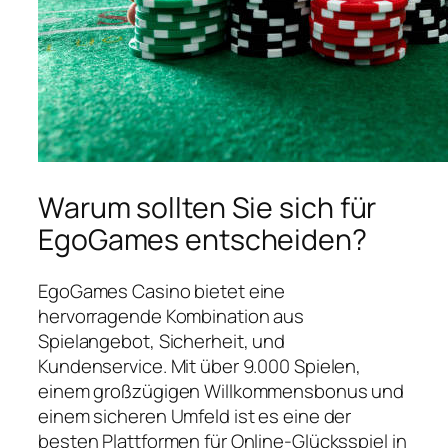
Warum sollten Sie sich für
EgoGames entscheiden?
EgoGames Casino bietet eine
hervorragende Kombination aus
Spielangebot, Sicherheit, und
Kundenservice. Mit über 9.000 Spielen,
einem großzügigen Willkommensbonus und
einem sicheren Umfeld ist es eine der
besten Plattformen für Online-Glücksspiel in