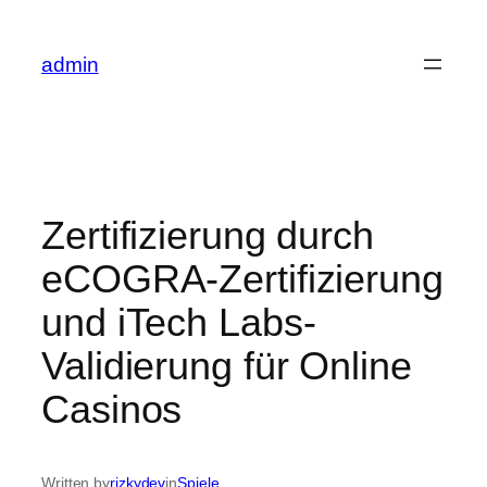
Skip
to
admin
content
Zertifizierung durch
eCOGRA-Zertifizierung
und iTech Labs-
Validierung für Online
Casinos
Written by
rizkydev
in
Spiele