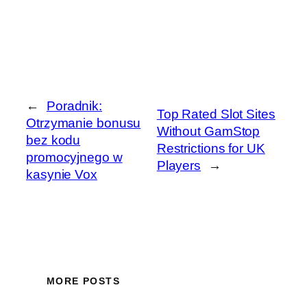
←
Poradnik:
Top Rated Slot Sites
Otrzymanie bonusu
Without GamStop
bez kodu
Restrictions for UK
promocyjnego w
Players
→
kasynie Vox
MORE POSTS