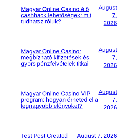
August
Magyar Online Casino élő
cashback lehetőségek: mit
7,
tudhatsz róluk?
2026
August
Magyar Online Casino:
megbízható kifizetések és
7,
gyors pénzfelvételek titkai
2026
August
Magyar Online Casino VIP
program: hogyan érheted el a
7,
legnagyobb előnyöket?
2026
Test Post Created
August 7, 2026