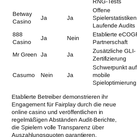
RNG-Tests
Offene
Betway
Ja
Ja
Spielerstatistiken
Casino
Laufende Audits
888
Etablierte eCOG
Ja
Nein
Casino
Partnerschaft
Zusätzliche GLI-
Mr Green
Ja
Ja
Zertifizierung
Schwerpunkt auf
Casumo
Nein
Ja
mobile
Spieloptimierung
Etablierte Betreiber demonstrieren ihr
Engagement für Fairplay durch die neue
online casino und veröffentlichen in
regelmäßigen Abständen Audit-Berichte,
die Spielern volle Transparenz über
Auszahlungsquoten garantieren.