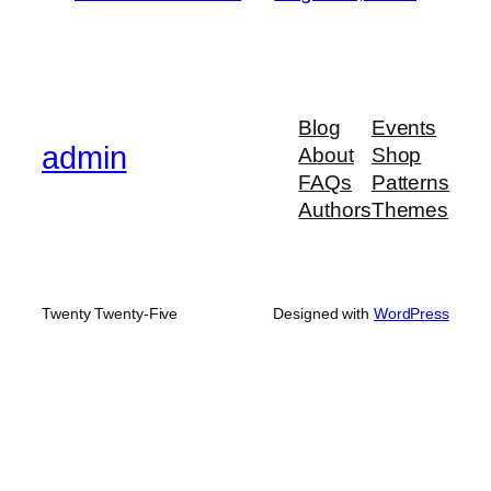
Blog
Events
admin
About
Shop
FAQs
Patterns
Authors
Themes
Twenty Twenty-Five
Designed with
WordPress