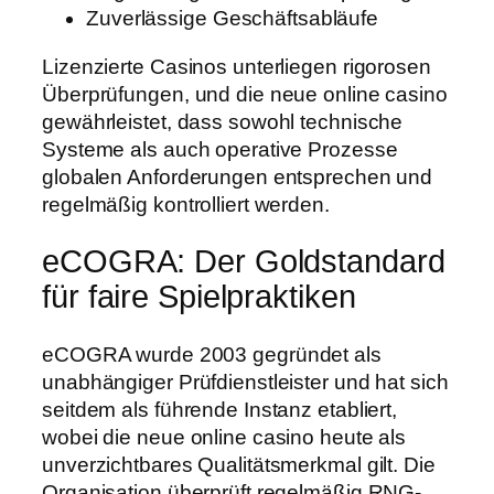
Zuverlässige Geschäftsabläufe
Lizenzierte Casinos unterliegen rigorosen
Überprüfungen, und die neue online casino
gewährleistet, dass sowohl technische
Systeme als auch operative Prozesse
globalen Anforderungen entsprechen und
regelmäßig kontrolliert werden.
eCOGRA: Der Goldstandard
für faire Spielpraktiken
eCOGRA wurde 2003 gegründet als
unabhängiger Prüfdienstleister und hat sich
seitdem als führende Instanz etabliert,
wobei die neue online casino heute als
unverzichtbares Qualitätsmerkmal gilt. Die
Organisation überprüft regelmäßig RNG-