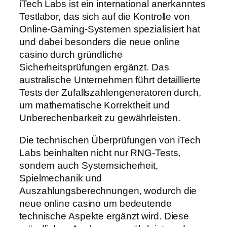
iTech Labs ist ein international anerkanntes
Testlabor, das sich auf die Kontrolle von
Online-Gaming-Systemen spezialisiert hat
und dabei besonders die neue online
casino durch gründliche
Sicherheitsprüfungen ergänzt. Das
australische Unternehmen führt detaillierte
Tests der Zufallszahlengeneratoren durch,
um mathematische Korrektheit und
Unberechenbarkeit zu gewährleisten.
Die technischen Überprüfungen von iTech
Labs beinhalten nicht nur RNG-Tests,
sondern auch Systemsicherheit,
Spielmechanik und
Auszahlungsberechnungen, wodurch die
neue online casino um bedeutende
technische Aspekte ergänzt wird. Diese