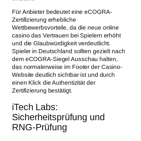
Für Anbieter bedeutet eine eCOGRA-
Zertifizierung erhebliche
Wettbewerbsvorteile, da die neue online
casino das Vertrauen bei Spielern erhöht
und die Glaubwürdigkeit verdeutlicht.
Spieler in Deutschland sollten gezielt nach
dem eCOGRA-Siegel Ausschau halten,
das normalerweise im Footer der Casino-
Website deutlich sichtbar ist und durch
einen Klick die Authentizität der
Zertifizierung bestätigt.
iTech Labs:
Sicherheitsprüfung und
RNG-Prüfung