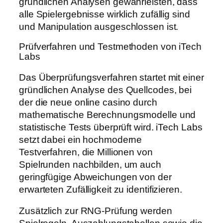
gründlichen Analysen gewährleisten, dass
alle Spielergebnisse wirklich zufällig sind
und Manipulation ausgeschlossen ist.
Prüfverfahren und Testmethoden von iTech
Labs
Das Überprüfungsverfahren startet mit einer
gründlichen Analyse des Quellcodes, bei
der die neue online casino durch
mathematische Berechnungsmodelle und
statistische Tests überprüft wird. iTech Labs
setzt dabei ein hochmoderne
Testverfahren, die Millionen von
Spielrunden nachbilden, um auch
geringfügige Abweichungen von der
erwarteten Zufälligkeit zu identifizieren.
Zusätzlich zur RNG-Prüfung werden