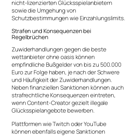
nicht-lizenzierten Glücksspielanbietern
sowie die Umgehung von
Schutzbestimmungen wie Einzahlungslimits.
Strafen und Konsequenzen bei
Regelbrüchen
Zuwiderhandlungen gegen die beste
wettanbieter ohne oasis können
empfindliche Bußgelder von bis zu 500.000
Euro zur Folge haben, je nach der Schwere
und Häufigkeit der Zuwiderhandlungen.
Neben finanziellen Sanktionen können auch
strafrechtliche Konsequenzen eintreten,
wenn Content-Creator gezielt illegale
Glücksspielangebote bewerben.
Plattformen wie Twitch oder YouTube
können ebenfalls eigene Sanktionen