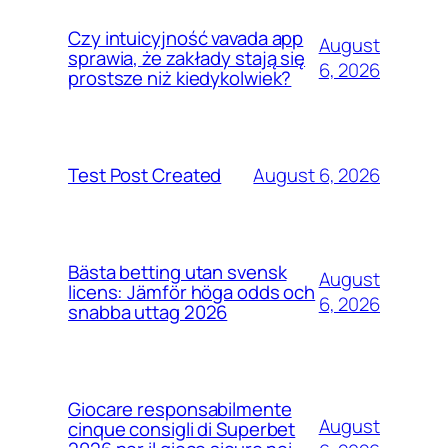
Czy intuicyjność vavada app
August
sprawia, że zakłady stają się
6, 2026
prostsze niż kiedykolwiek?
August 6, 2026
Test Post Created
Bästa betting utan svensk
August
licens: Jämför höga odds och
6, 2026
snabba uttag 2026
Giocare responsabilmente
August
cinque consigli di Superbet