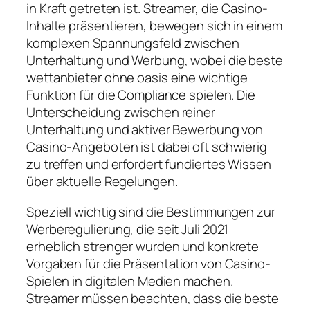
in Kraft getreten ist. Streamer, die Casino-
Inhalte präsentieren, bewegen sich in einem
komplexen Spannungsfeld zwischen
Unterhaltung und Werbung, wobei die beste
wettanbieter ohne oasis eine wichtige
Funktion für die Compliance spielen. Die
Unterscheidung zwischen reiner
Unterhaltung und aktiver Bewerbung von
Casino-Angeboten ist dabei oft schwierig
zu treffen und erfordert fundiertes Wissen
über aktuelle Regelungen.
Speziell wichtig sind die Bestimmungen zur
Werberegulierung, die seit Juli 2021
erheblich strenger wurden und konkrete
Vorgaben für die Präsentation von Casino-
Spielen in digitalen Medien machen.
Streamer müssen beachten, dass die beste