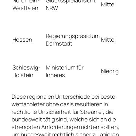
Nordrhein-
Glücksspielaufsicht
Mittel
Westfalen
NRW
Regierungspräsidium
Hessen
Mittel
Darmstadt
Schleswig-
Ministerium für
Niedrig
Holstein
Inneres
Diese regionalen Unterschiede bei beste
wettanbieter ohne oasis resultieren in
rechtliche Unsicherheit für Streamer, die
bundesweit tätig sind, welche sich an die
strengsten Anforderungen richten sollten,
um bundesweit rechtlich sicher zu agieren.