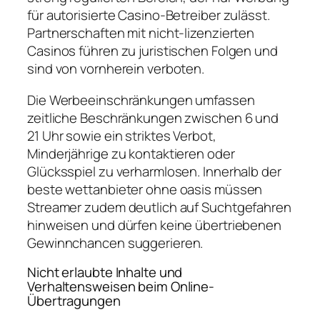
für autorisierte Casino-Betreiber zulässt.
Partnerschaften mit nicht-lizenzierten
Casinos führen zu juristischen Folgen und
sind von vornherein verboten.
Die Werbeeinschränkungen umfassen
zeitliche Beschränkungen zwischen 6 und
21 Uhr sowie ein striktes Verbot,
Minderjährige zu kontaktieren oder
Glücksspiel zu verharmlosen. Innerhalb der
beste wettanbieter ohne oasis müssen
Streamer zudem deutlich auf Suchtgefahren
hinweisen und dürfen keine übertriebenen
Gewinnchancen suggerieren.
Nicht erlaubte Inhalte und
Verhaltensweisen beim Online-
Übertragungen