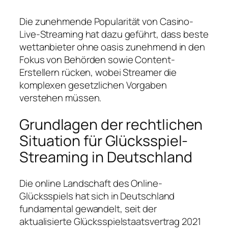
Die zunehmende Popularität von Casino-
Live-Streaming hat dazu geführt, dass beste
wettanbieter ohne oasis zunehmend in den
Fokus von Behörden sowie Content-
Erstellern rücken, wobei Streamer die
komplexen gesetzlichen Vorgaben
verstehen müssen.
Grundlagen der rechtlichen
Situation für Glücksspiel-
Streaming in Deutschland
Die online Landschaft des Online-
Glücksspiels hat sich in Deutschland
fundamental gewandelt, seit der
aktualisierte Glücksspielstaatsvertrag 2021