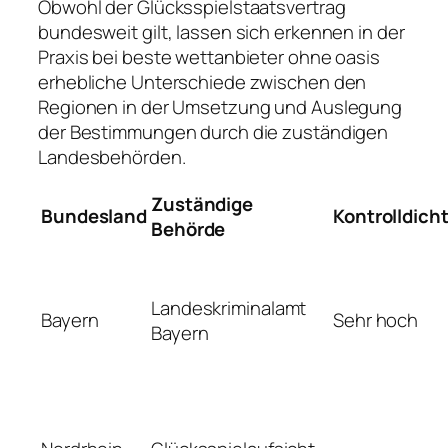
Obwohl der Glücksspielstaatsvertrag
bundesweit gilt, lassen sich erkennen in der
Praxis bei beste wettanbieter ohne oasis
erhebliche Unterschiede zwischen den
Regionen in der Umsetzung und Auslegung
der Bestimmungen durch die zuständigen
Landesbehörden.
Zuständige
Bundesland
Kontrolldich
Behörde
Landeskriminalamt
Bayern
Sehr hoch
Bayern