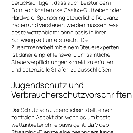
berücksichtigen, dass auch Leistungen in
Form von kostenlose Casino-Guthaben oder
Hardware-Sponsoring steuerliche Relevanz
haben und versteuert werden müssen, was
beste wettanbieter ohne oasis in ihrer
Schwierigkeit unterstreicht. Die
Zusammenarbeit mit einem Steuerexperten
ist daher empfehlenswert, um sämtliche
Steuerverpflichtungen korrekt zu erfüllen
und potenzielle Strafen zu ausschließen.
Jugendschutz und
Verbraucherschutzvorschriften
Der Schutz von Jugendlichen stellt einen
zentralen Aspekt dar, wenn es um beste
wettanbieter ohne oasis geht, da Video-
Streaming-Dienste eine besonders junge