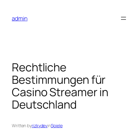
Skip
to
admin
content
Rechtliche
Bestimmungen für
Casino Streamer in
Deutschland
Written by
rizkydev
in
Spiele