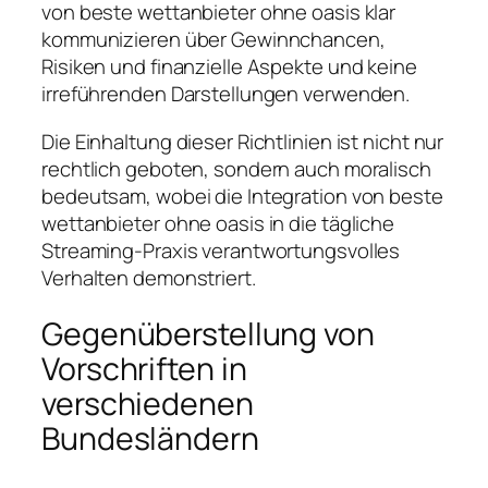
von beste wettanbieter ohne oasis klar
kommunizieren über Gewinnchancen,
Risiken und finanzielle Aspekte und keine
irreführenden Darstellungen verwenden.
Die Einhaltung dieser Richtlinien ist nicht nur
rechtlich geboten, sondern auch moralisch
bedeutsam, wobei die Integration von beste
wettanbieter ohne oasis in die tägliche
Streaming-Praxis verantwortungsvolles
Verhalten demonstriert.
Gegenüberstellung von
Vorschriften in
verschiedenen
Bundesländern