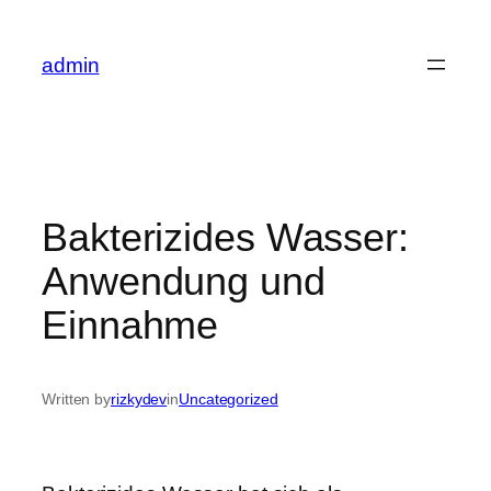
Skip
to
admin
content
Bakterizides Wasser:
Anwendung und
Einnahme
Written by
rizkydev
in
Uncategorized