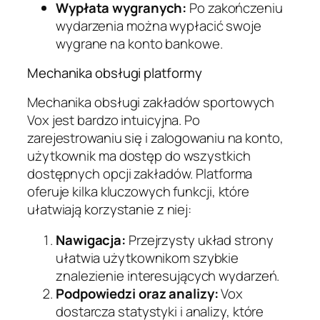
Wypłata wygranych:
Po zakończeniu
wydarzenia można wypłacić swoje
wygrane na konto bankowe.
Mechanika obsługi platformy
Mechanika obsługi zakładów sportowych
Vox jest bardzo intuicyjna. Po
zarejestrowaniu się i zalogowaniu na konto,
użytkownik ma dostęp do wszystkich
dostępnych opcji zakładów. Platforma
oferuje kilka kluczowych funkcji, które
ułatwiają korzystanie z niej:
Nawigacja:
Przejrzysty układ strony
ułatwia użytkownikom szybkie
znalezienie interesujących wydarzeń.
Podpowiedzi oraz analizy:
Vox
dostarcza statystyki i analizy, które