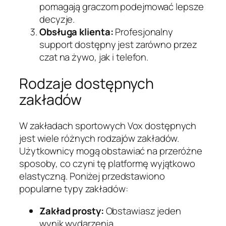
pomagają graczom podejmować lepsze
decyzje.
Obsługa klienta:
Profesjonalny
support dostępny jest zarówno przez
czat na żywo, jak i telefon.
Rodzaje dostępnych
zakładów
W zakładach sportowych Vox dostępnych
jest wiele różnych rodzajów zakładów.
Użytkownicy mogą obstawiać na przeróżne
sposoby, co czyni tę platformę wyjątkowo
elastyczną. Poniżej przedstawiono
popularne typy zakładów:
Zakład prosty:
Obstawiasz jeden
wynik wydarzenia.