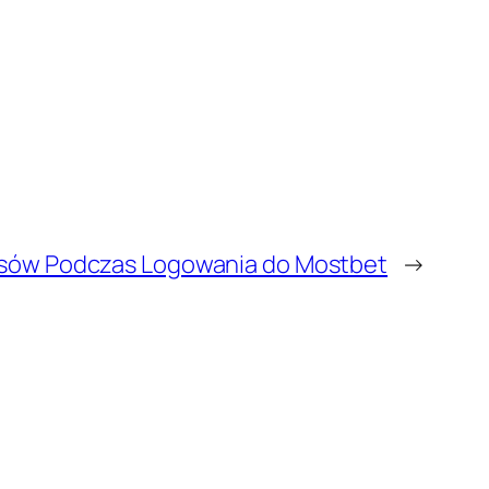
sów Podczas Logowania do Mostbet
→