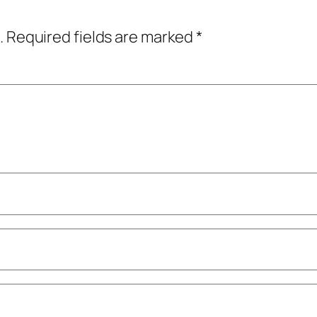
.
Required fields are marked
*