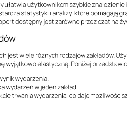
ny ułatwia użytkownikom szybkie znalezienie
tarcza statystyki i analizy, które pomagają 
port dostępny jest zarówno przez czat na żywo
adów
h jest wiele różnych rodzajów zakładów. Uż
rmę wyjątkowo elastyczną. Poniżej przedstawi
wynik wydarzenia.
ka wydarzeń w jeden zakład.
cie trwania wydarzenia, co daje możliwość s