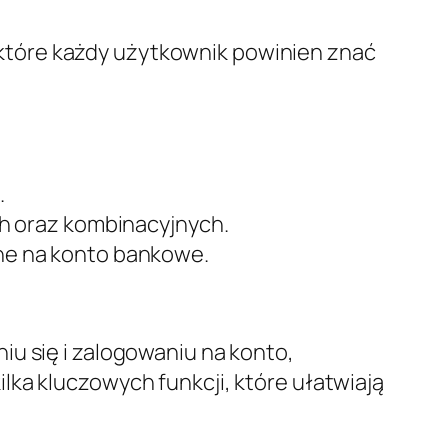
które każdy użytkownik powinien znać
.
h oraz kombinacyjnych.
ne na konto bankowe.
iu się i zalogowaniu na konto,
lka kluczowych funkcji, które ułatwiają