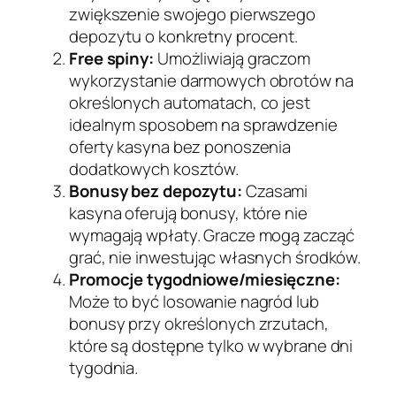
zwiększenie swojego pierwszego
depozytu o konkretny procent.
Free spiny:
Umożliwiają graczom
wykorzystanie darmowych obrotów na
określonych automatach, co jest
idealnym sposobem na sprawdzenie
oferty kasyna bez ponoszenia
dodatkowych kosztów.
Bonusy bez depozytu:
Czasami
kasyna oferują bonusy, które nie
wymagają wpłaty. Gracze mogą zacząć
grać, nie inwestując własnych środków.
Promocje tygodniowe/miesięczne:
Może to być losowanie nagród lub
bonusy przy określonych zrzutach,
które są dostępne tylko w wybrane dni
tygodnia.