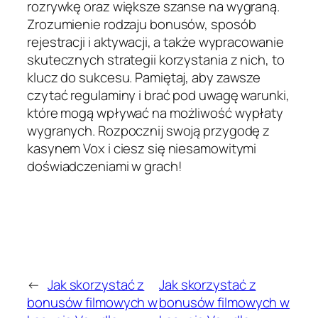
rozrywkę oraz większe szanse na wygraną.
Zrozumienie rodzaju bonusów, sposób
rejestracji i aktywacji, a także wypracowanie
skutecznych strategii korzystania z nich, to
klucz do sukcesu. Pamiętaj, aby zawsze
czytać regulaminy i brać pod uwagę warunki,
które mogą wpływać na możliwość wypłaty
wygranych. Rozpocznij swoją przygodę z
kasynem Vox i ciesz się niesamowitymi
doświadczeniami w grach!
←
Jak skorzystać z
Jak skorzystać z
bonusów filmowych w
bonusów filmowych w