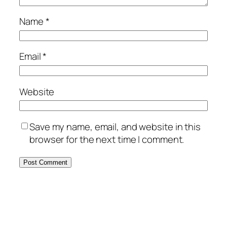
Name
*
Email
*
Website
Save my name, email, and website in this
browser for the next time I comment.