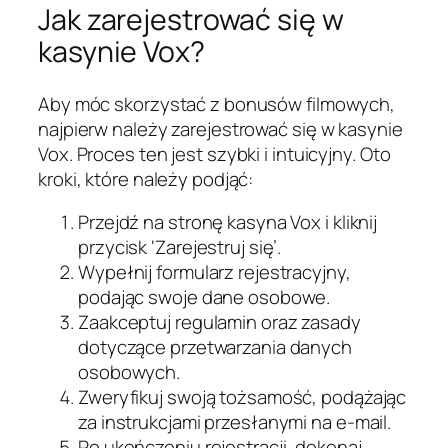
Jak zarejestrować się w
kasynie Vox?
Aby móc skorzystać z bonusów filmowych,
najpierw należy zarejestrować się w kasynie
Vox. Proces ten jest szybki i intuicyjny. Oto
kroki, które należy podjąć:
Przejdź na stronę kasyna Vox i kliknij
przycisk ‘Zarejestruj się’.
Wypełnij formularz rejestracyjny,
podając swoje dane osobowe.
Zaakceptuj regulamin oraz zasady
dotyczące przetwarzania danych
osobowych.
Zweryfikuj swoją tożsamość, podążając
za instrukcjami przesłanymi na e-mail.
Po ukończeniu rejestracji, dokonaj