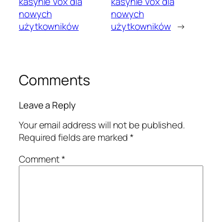
kasynie Vox dla
kasynie Vox dla
nowych
nowych
użytkowników
użytkowników
→
Comments
Leave a Reply
Your email address will not be published.
Required fields are marked
*
Comment
*