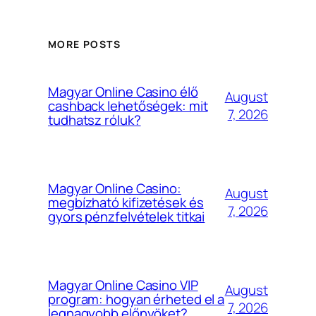
MORE POSTS
Magyar Online Casino élő
August
cashback lehetőségek: mit
7, 2026
tudhatsz róluk?
Magyar Online Casino:
August
megbízható kifizetések és
7, 2026
gyors pénzfelvételek titkai
Magyar Online Casino VIP
August
program: hogyan érheted el a
7, 2026
legnagyobb előnyöket?