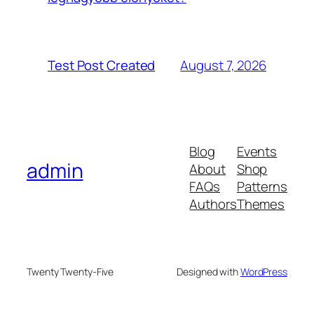
August 7, 2026
Test Post Created
Blog
Events
admin
About
Shop
FAQs
Patterns
Authors
Themes
Twenty Twenty-Five
Designed with
WordPress