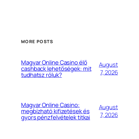
MORE POSTS
Magyar Online Casino élő
August
cashback lehetőségek: mit
7, 2026
tudhatsz róluk?
Magyar Online Casino:
August
megbízható kifizetések és
7, 2026
gyors pénzfelvételek titkai