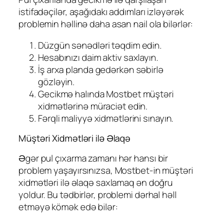
istifadəçilər, aşağıdakı addımları izləyərək
problemin həllinə daha asan nail ola bilərlər:
Düzgün sənədləri təqdim edin.
Hesabınızı daim aktiv saxlayın.
İş arxa planda gedərkən səbirlə
gözləyin.
Gecikmə halında Mostbet müştəri
xidmətlərinə müraciət edin.
Fərqli maliyyə xidmətlərini sınayın.
Müştəri Xidmətləri ilə Əlaqə
Əgər pul çıxarma zamanı hər hansı bir
problem yaşayırsınızsa, Mostbet-in müştəri
xidmətləri ilə əlaqə saxlamaq ən doğru
yoldur. Bu tədbirlər, problemi dərhal həll
etməyə kömək edə bilər: