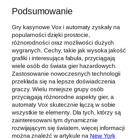
Podsumowanie
Gry kasynowe Vox i automaty zyskały na
popularności dzięki prostocie,
różnorodności oraz możliwości dużych
wygranych. Cechy, takie jak wysoka jakość
grafiki i interesująca fabuła, przyciągają
wiele osób do świata gier hazardowych.
Zastosowanie nowoczesnych technologii
przekłada się na lepsze doświadczenia
graczy. Wielu mniejsze grupy osób
przyciągają różnorodne aspekty gier, a
automaty Vox skutecznie łączą w sobie
wszystkie te elementy. Dla tych, którzy są
zainteresowani tym dynamicznie
rozwijającym się światem, więcej informacji
można znaleźć w artykule na
New York