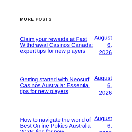
MORE POSTS
August
Claim your rewards at Fast
Withdrawal Casinos Canada:
6,
expert tips for new players
2026
August
Getting started with Neosurf
Casinos Australia: Essential
6,
tips for new players
2026
August
How to navigate the world of
Best Online Pokies Australia
6,
2026: tips for new