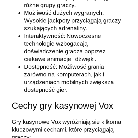
różne grupy graczy.
Możliwość dużych wygranych:
Wysokie jackpoty przyciągają graczy
szukających adrenaliny.
Interaktywność: Nowoczesne
technologie wzbogacają
doświadczenie gracza poprzez
ciekawe animacje i dźwięki.
Dostępność: Możliwość grania
zarówno na komputerach, jak i
urządzeniach mobilnych zwiększa
dostępność gier.
Cechy gry kasynowej Vox
Gry kasynowe Vox wyróżniają się kilkoma
kluczowymi cechami, które przyciągają
graczy: