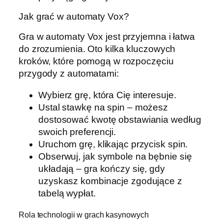
Jak grać w automaty Vox?
Gra w automaty Vox jest przyjemna i łatwa
do zrozumienia. Oto kilka kluczowych
kroków, które pomogą w rozpoczęciu
przygody z automatami:
Wybierz grę, która Cię interesuje.
Ustal stawkę na spin – możesz
dostosować kwotę obstawiania według
swoich preferencji.
Uruchom grę, klikając przycisk spin.
Obserwuj, jak symbole na bębnie się
układają – gra kończy się, gdy
uzyskasz kombinacje zgodujące z
tabelą wypłat.
Rola technologii w grach kasynowych