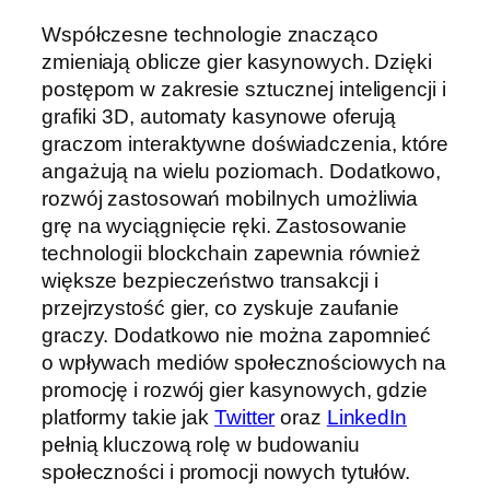
Współczesne technologie znacząco
zmieniają oblicze gier kasynowych. Dzięki
postępom w zakresie sztucznej inteligencji i
grafiki 3D, automaty kasynowe oferują
graczom interaktywne doświadczenia, które
angażują na wielu poziomach. Dodatkowo,
rozwój zastosowań mobilnych umożliwia
grę na wyciągnięcie ręki. Zastosowanie
technologii blockchain zapewnia również
większe bezpieczeństwo transakcji i
przejrzystość gier, co zyskuje zaufanie
graczy. Dodatkowo nie można zapomnieć
o wpływach mediów społecznościowych na
promocję i rozwój gier kasynowych, gdzie
platformy takie jak
Twitter
oraz
LinkedIn
pełnią kluczową rolę w budowaniu
społeczności i promocji nowych tytułów.