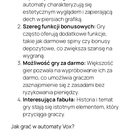
automaty charakteryzują się
estetycznym wyglądem i zapierającą
dech w piersiach grafiką.
Szereg funkcji bonusowych:
Gry
często oferują dodatkowe funkcje,
takie jak darmowe spiny czy bonusy
depozytowe, co zwiększa szansę na
wygraną.
Możliwość gry za darmo:
Większość
gier pozwala na wypróbowanie ich za
darmo, co umożliwia graczom
zaznajomienie się z zasadami bez
ryzykowania pieniędzy.
Interesująca fabuła:
Historia i temat
gry stają się istotnym elementem, który
przyciąga graczy.
Jak grać w automaty Vox?