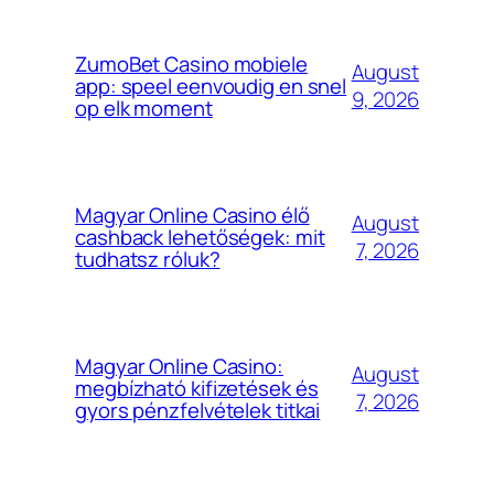
ZumoBet Casino mobiele
August
app: speel eenvoudig en snel
9, 2026
op elk moment
Magyar Online Casino élő
August
cashback lehetőségek: mit
7, 2026
tudhatsz róluk?
Magyar Online Casino:
August
megbízható kifizetések és
7, 2026
gyors pénzfelvételek titkai