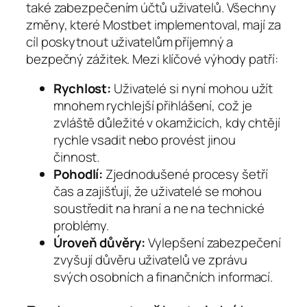
také zabezpečením účtů uživatelů. Všechny
změny, které Mostbet implementoval, mají za
cíl poskytnout uživatelům příjemný a
bezpečný zážitek. Mezi klíčové výhody patří:
Rychlost:
Uživatelé si nyní mohou užít
mnohem rychlejší přihlášení, což je
zvláště důležité v okamžicích, kdy chtějí
rychle vsadit nebo provést jinou
činnost.
Pohodlí:
Zjednodušené procesy šetří
čas a zajišťují, že uživatelé se mohou
soustředit na hraní a ne na technické
problémy.
Úroveň důvěry:
Vylepšení zabezpečení
zvyšují důvěru uživatelů ve zprávu
svých osobních a finančních informací.