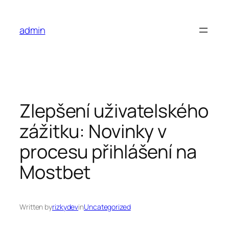
Skip
to
admin
content
Zlepšení uživatelského
zážitku: Novinky v
procesu přihlášení na
Mostbet
Written by
rizkydev
in
Uncategorized