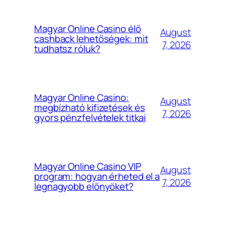
Magyar Online Casino élő
August
cashback lehetőségek: mit
7, 2026
tudhatsz róluk?
Magyar Online Casino:
August
megbízható kifizetések és
7, 2026
gyors pénzfelvételek titkai
Magyar Online Casino VIP
August
program: hogyan érheted el a
7, 2026
legnagyobb előnyöket?