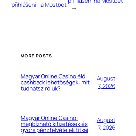
přihlášení na Mostbet
přihlášení na Mostbet
→
MORE POSTS
Magyar Online Casino élő
August
cashback lehetőségek: mit
7, 2026
tudhatsz róluk?
Magyar Online Casino:
August
megbízható kifizetések és
7, 2026
gyors pénzfelvételek titkai