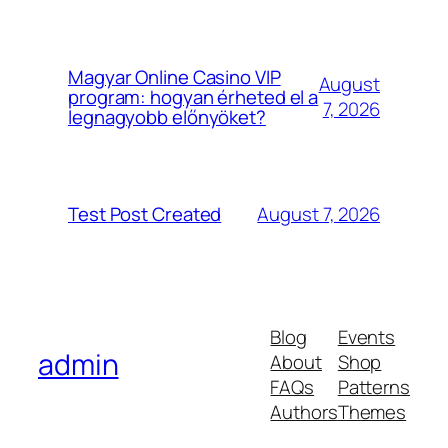
Magyar Online Casino VIP
August
program: hogyan érheted el a
7, 2026
legnagyobb előnyöket?
August 7, 2026
Test Post Created
Blog
Events
admin
About
Shop
FAQs
Patterns
Authors
Themes