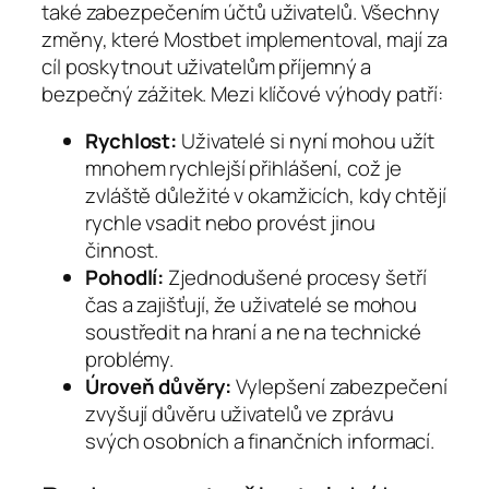
také zabezpečením účtů uživatelů. Všechny
změny, které Mostbet implementoval, mají za
cíl poskytnout uživatelům příjemný a
bezpečný zážitek. Mezi klíčové výhody patří:
Rychlost:
Uživatelé si nyní mohou užít
mnohem rychlejší přihlášení, což je
zvláště důležité v okamžicích, kdy chtějí
rychle vsadit nebo provést jinou
činnost.
Pohodlí:
Zjednodušené procesy šetří
čas a zajišťují, že uživatelé se mohou
soustředit na hraní a ne na technické
problémy.
Úroveň důvěry:
Vylepšení zabezpečení
zvyšují důvěru uživatelů ve zprávu
svých osobních a finančních informací.