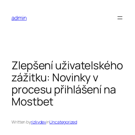
Skip
to
admin
content
Zlepšení uživatelského
zážitku: Novinky v
procesu přihlášení na
Mostbet
Written by
rizkydev
in
Uncategorized