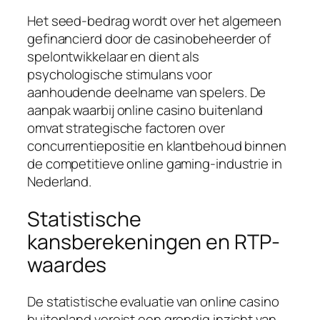
Het seed-bedrag wordt over het algemeen
gefinancierd door de casinobeheerder of
spelontwikkelaar en dient als
psychologische stimulans voor
aanhoudende deelname van spelers. De
aanpak waarbij online casino buitenland
omvat strategische factoren over
concurrentiepositie en klantbehoud binnen
de competitieve online gaming-industrie in
Nederland.
Statistische
kansberekeningen en RTP-
waardes
De statistische evaluatie van online casino
buitenland vereist een grondig inzicht van