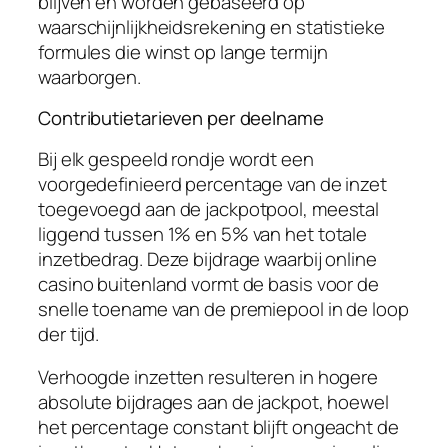
blijven en worden gebaseerd op
waarschijnlijkheidsrekening en statistieke
formules die winst op lange termijn
waarborgen.
Contributietarieven per deelname
Bij elk gespeeld rondje wordt een
voorgedefinieerd percentage van de inzet
toegevoegd aan de jackpotpool, meestal
liggend tussen 1% en 5% van het totale
inzetbedrag. Deze bijdrage waarbij online
casino buitenland vormt de basis voor de
snelle toename van de premiepool in de loop
der tijd.
Verhoogde inzetten resulteren in hogere
absolute bijdrages aan de jackpot, hoewel
het percentage constant blijft ongeacht de