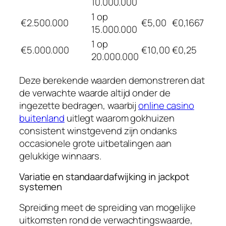
10.000.000
1 op
€2.500.000
€5,00
€0,1667
15.000.000
1 op
€5.000.000
€10,00
€0,25
20.000.000
Deze berekende waarden demonstreren dat
de verwachte waarde altijd onder de
ingezette bedragen, waarbij
online casino
buitenland
uitlegt waarom gokhuizen
consistent winstgevend zijn ondanks
occasionele grote uitbetalingen aan
gelukkige winnaars.
Variatie en standaardafwijking in jackpot
systemen
Spreiding meet de spreiding van mogelijke
uitkomsten rond de verwachtingswaarde,