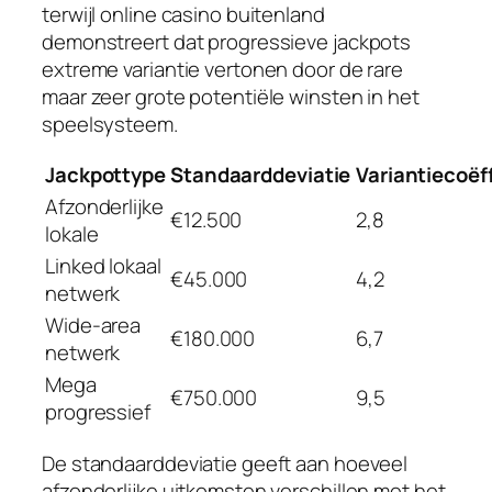
terwijl online casino buitenland
demonstreert dat progressieve jackpots
extreme variantie vertonen door de rare
maar zeer grote potentiële winsten in het
speelsysteem.
Jackpottype
Standaarddeviatie
Variantiecoëf
Afzonderlijke
€12.500
2,8
lokale
Linked lokaal
€45.000
4,2
netwerk
Wide-area
€180.000
6,7
netwerk
Mega
€750.000
9,5
progressief
De standaarddeviatie geeft aan hoeveel
afzonderlijke uitkomsten verschillen met het