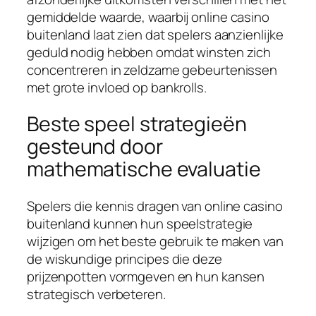
gemiddelde waarde, waarbij online casino
buitenland laat zien dat spelers aanzienlijke
geduld nodig hebben omdat winsten zich
concentreren in zeldzame gebeurtenissen
met grote invloed op bankrolls.
Beste speel strategieën
gesteund door
mathematische evaluatie
Spelers die kennis dragen van online casino
buitenland kunnen hun speelstrategie
wijzigen om het beste gebruik te maken van
de wiskundige principes die deze
prijzenpotten vormgeven en hun kansen
strategisch verbeteren.