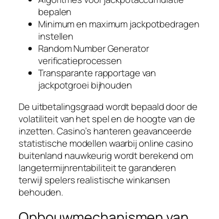
bepalen
Minimum en maximum jackpotbedragen
instellen
Random Number Generator
verificatieprocessen
Transparante rapportage van
jackpotgroei bijhouden
De uitbetalingsgraad wordt bepaald door de
volatiliteit van het spel en de hoogte van de
inzetten. Casino’s hanteren geavanceerde
statistische modellen waarbij online casino
buitenland nauwkeurig wordt berekend om
langetermijnrentabiliteit te garanderen
terwijl spelers realistische winkansen
behouden.
Opbouwmechanismen van