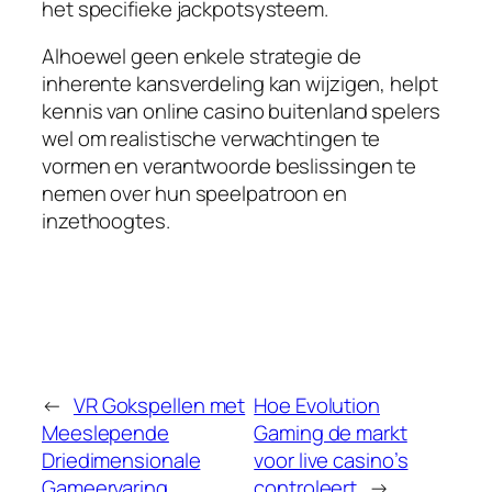
het specifieke jackpotsysteem.
Alhoewel geen enkele strategie de
inherente kansverdeling kan wijzigen, helpt
kennis van online casino buitenland spelers
wel om realistische verwachtingen te
vormen en verantwoorde beslissingen te
nemen over hun speelpatroon en
inzethoogtes.
←
VR Gokspellen met
Hoe Evolution
Meeslepende
Gaming de markt
Driedimensionale
voor live casino’s
Gameervaring
controleert
→