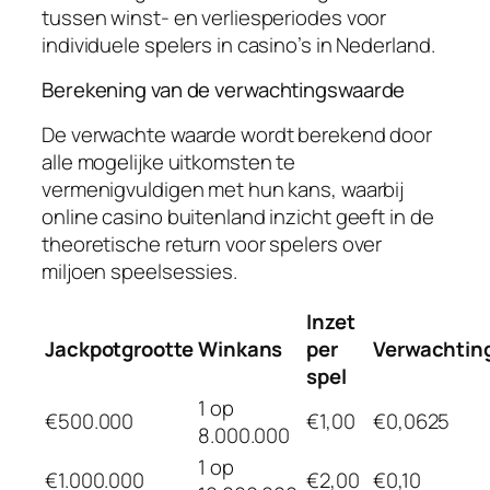
tussen winst- en verliesperiodes voor
individuele spelers in casino’s in Nederland.
Berekening van de verwachtingswaarde
De verwachte waarde wordt berekend door
alle mogelijke uitkomsten te
vermenigvuldigen met hun kans, waarbij
online casino buitenland inzicht geeft in de
theoretische return voor spelers over
miljoen speelsessies.
Inzet
Jackpotgrootte
Winkans
per
Verwachtin
spel
1 op
€500.000
€1,00
€0,0625
8.000.000
1 op
€1.000.000
€2,00
€0,10