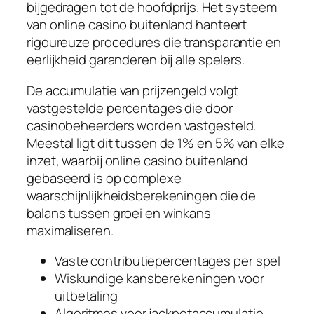
bijgedragen tot de hoofdprijs. Het systeem
van online casino buitenland hanteert
rigoureuze procedures die transparantie en
eerlijkheid garanderen bij alle spelers.
De accumulatie van prijzengeld volgt
vastgestelde percentages die door
casinobeheerders worden vastgesteld.
Meestal ligt dit tussen de 1% en 5% van elke
inzet, waarbij online casino buitenland
gebaseerd is op complexe
waarschijnlijkheidsberekeningen die de
balans tussen groei en winkans
maximaliseren.
Vaste contributiepercentages per spel
Wiskundige kansberekeningen voor
uitbetaling
Algoritmes voor jackpotaccumulatie