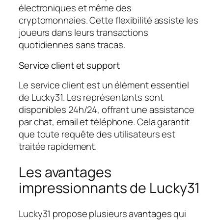
électroniques et même des
cryptomonnaies. Cette flexibilité assiste les
joueurs dans leurs transactions
quotidiennes sans tracas.
Service client et support
Le service client est un élément essentiel
de Lucky31. Les représentants sont
disponibles 24h/24, offrant une assistance
par chat, email et téléphone. Cela garantit
que toute requête des utilisateurs est
traitée rapidement.
Les avantages
impressionnants de Lucky31
Lucky31 propose plusieurs avantages qui