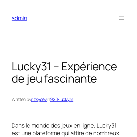
Skip
to
admin
content
Lucky31 – Expérience
de jeu fascinante
Written by
rizkydev
in
920-lucky31
Dans le monde des jeux en ligne, Lucky31
est une plateforme qui attire de nombreux